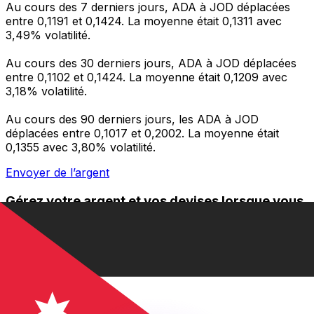
Au cours des 7 derniers jours, ADA à JOD déplacées
entre 0,1191 et 0,1424. La moyenne était 0,1311 avec
3,49% volatilité.
Au cours des 30 derniers jours, ADA à JOD déplacées
entre 0,1102 et 0,1424. La moyenne était 0,1209 avec
3,18% volatilité.
Au cours des 90 derniers jours, les ADA à JOD
déplacées entre 0,1017 et 0,2002. La moyenne était
0,1355 avec 3,80% volatilité.
Envoyer de l’argent
Gérez votre argent et vos devises lorsque vous
êtes en déplacement
L'application Xe réunit toutes les fonctionnalités
nécessaires pour vos transferts d'argent internationaux
et la gestion de vos devises. Convertissez des devises,
programmez des alertes de taux et transférez de
l'argent à l'étranger sans frais cachés. Téléchargez