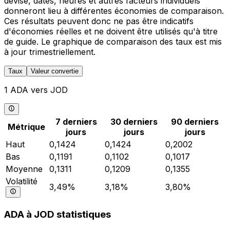
devise, dates, heures et autres facteurs individuels
donneront lieu à différentes économies de comparaison.
Ces résultats peuvent donc ne pas être indicatifs
d'économies réelles et ne doivent être utilisés qu'à titre
de guide. Le graphique de comparaison des taux est mis
à jour trimestriellement.
Taux
Valeur convertie
1 ADA vers JOD
7 derniers
30 derniers
90 derniers
Métrique
jours
jours
jours
Haut
0,1424
0,1424
0,2002
Bas
0,1191
0,1102
0,1017
Moyenne
0,1311
0,1209
0,1355
Volatilité
3,49%
3,18%
3,80%
ADA à JOD statistiques