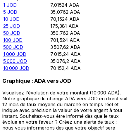
1
JOD
7,01524
ADA
5
JOD
35,0762
ADA
10
JOD
70,1524
ADA
25
JOD
175,381
ADA
50
JOD
350,762
ADA
100
JOD
701,524
ADA
500
JOD
3 507,62
ADA
1 000
JOD
7 015,24
ADA
5 000
JOD
35 076,2
ADA
10 000
JOD
70 152,4
ADA
Graphique : ADA vers JOD
Visualisez l'évolution de votre montant (10 000 ADA).
Notre graphique de change ADA vers JOD en direct suit
12 mois de taux moyens du marché en temps réel et
indique avec précision la valeur de votre argent à tout
instant. Souhaitez-vous être informé dès que le taux
évolue en votre faveur ? Créez une alerte de taux :
nous vous informerons dès que votre objectif sera