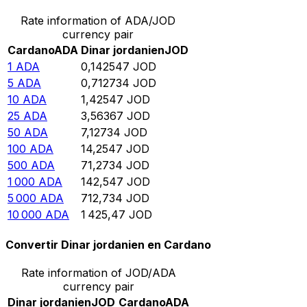
Rate information of ADA/JOD
currency pair
Cardano
ADA
Dinar jordanien
JOD
1
ADA
0,142547
JOD
5
ADA
0,712734
JOD
10
ADA
1,42547
JOD
25
ADA
3,56367
JOD
50
ADA
7,12734
JOD
100
ADA
14,2547
JOD
500
ADA
71,2734
JOD
1 000
ADA
142,547
JOD
5 000
ADA
712,734
JOD
10 000
ADA
1 425,47
JOD
Convertir Dinar jordanien en Cardano
Rate information of JOD/ADA
currency pair
Dinar jordanien
JOD
Cardano
ADA