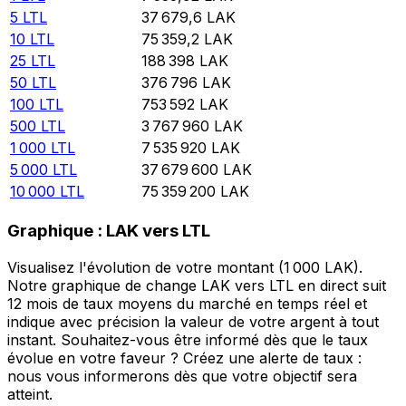
5
LTL
37 679,6
LAK
10
LTL
75 359,2
LAK
25
LTL
188 398
LAK
50
LTL
376 796
LAK
100
LTL
753 592
LAK
500
LTL
3 767 960
LAK
1 000
LTL
7 535 920
LAK
5 000
LTL
37 679 600
LAK
10 000
LTL
75 359 200
LAK
Graphique : LAK vers LTL
Visualisez l'évolution de votre montant (1 000 LAK).
Notre graphique de change LAK vers LTL en direct suit
12 mois de taux moyens du marché en temps réel et
indique avec précision la valeur de votre argent à tout
instant. Souhaitez-vous être informé dès que le taux
évolue en votre faveur ? Créez une alerte de taux :
nous vous informerons dès que votre objectif sera
atteint.