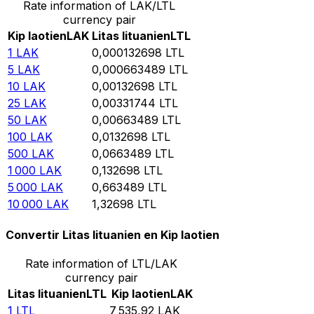
Rate information of LAK/LTL
currency pair
Kip laotien
LAK
Litas lituanien
LTL
1
LAK
0,000132698
LTL
5
LAK
0,000663489
LTL
10
LAK
0,00132698
LTL
25
LAK
0,00331744
LTL
50
LAK
0,00663489
LTL
100
LAK
0,0132698
LTL
500
LAK
0,0663489
LTL
1 000
LAK
0,132698
LTL
5 000
LAK
0,663489
LTL
10 000
LAK
1,32698
LTL
Convertir Litas lituanien en Kip laotien
Rate information of LTL/LAK
currency pair
Litas lituanien
LTL
Kip laotien
LAK
1
LTL
7 535,92
LAK