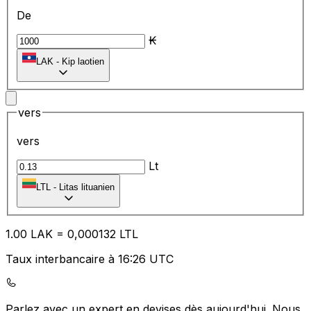
De
₭
LAK
-
Kip laotien
vers
vers
Lt
LTL
-
Litas lituanien
1.00
LAK
=
0,
000132
LTL
Taux interbancaire à 16:26 UTC
Parlez avec un expert en devises dès aujourd'hui.
Nous