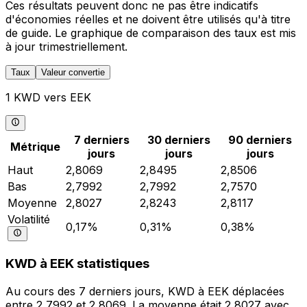
Ces résultats peuvent donc ne pas être indicatifs
d'économies réelles et ne doivent être utilisés qu'à titre
de guide. Le graphique de comparaison des taux est mis
à jour trimestriellement.
Taux
Valeur convertie
1 KWD vers EEK
7 derniers
30 derniers
90 derniers
Métrique
jours
jours
jours
Haut
2,8069
2,8495
2,8506
Bas
2,7992
2,7992
2,7570
Moyenne
2,8027
2,8243
2,8117
Volatilité
0,17%
0,31%
0,38%
KWD à EEK statistiques
Au cours des 7 derniers jours, KWD à EEK déplacées
entre 2,7992 et 2,8069. La moyenne était 2,8027 avec