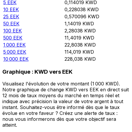
5
EEK
0,114019
KWD
10
EEK
0,228038
KWD
25
EEK
0,570096
KWD
50
EEK
1,14019
KWD
100
EEK
2,28038
KWD
500
EEK
11,4019
KWD
1 000
EEK
22,8038
KWD
5 000
EEK
114,019
KWD
10 000
EEK
228,038
KWD
Graphique : KWD vers EEK
Visualisez l'évolution de votre montant (1 000 KWD).
Notre graphique de change KWD vers EEK en direct suit
12 mois de taux moyens du marché en temps réel et
indique avec précision la valeur de votre argent à tout
instant. Souhaitez-vous être informé dès que le taux
évolue en votre faveur ? Créez une alerte de taux :
nous vous informerons dès que votre objectif sera
atteint.