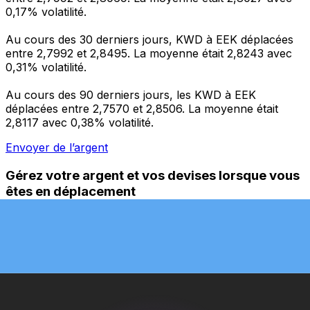
0,17% volatilité.
Au cours des 30 derniers jours, KWD à EEK déplacées
entre 2,7992 et 2,8495. La moyenne était 2,8243 avec
0,31% volatilité.
Au cours des 90 derniers jours, les KWD à EEK
déplacées entre 2,7570 et 2,8506. La moyenne était
2,8117 avec 0,38% volatilité.
Envoyer de l’argent
Gérez votre argent et vos devises lorsque vous
êtes en déplacement
L'application Xe réunit toutes les fonctionnalités
nécessaires pour vos transferts d'argent internationaux
et la gestion de vos devises. Convertissez des devises,
programmez des alertes de taux et transférez de
l'argent à l'étranger sans frais cachés. Téléchargez
l'application dès aujourd'hui !