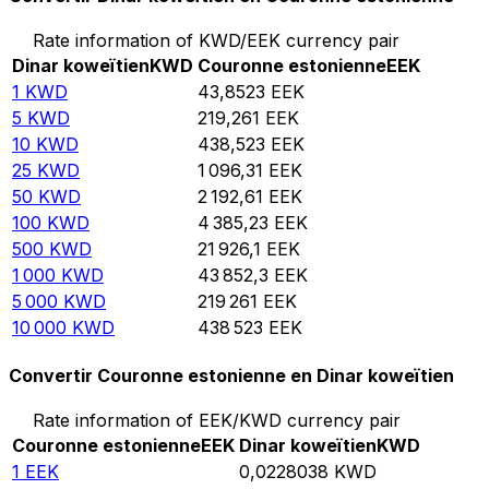
Rate information of KWD/EEK currency pair
Dinar koweïtien
KWD
Couronne estonienne
EEK
1
KWD
43,8523
EEK
5
KWD
219,261
EEK
10
KWD
438,523
EEK
25
KWD
1 096,31
EEK
50
KWD
2 192,61
EEK
100
KWD
4 385,23
EEK
500
KWD
21 926,1
EEK
1 000
KWD
43 852,3
EEK
5 000
KWD
219 261
EEK
10 000
KWD
438 523
EEK
Convertir Couronne estonienne en Dinar koweïtien
Rate information of EEK/KWD currency pair
Couronne estonienne
EEK
Dinar koweïtien
KWD
1
EEK
0,0228038
KWD