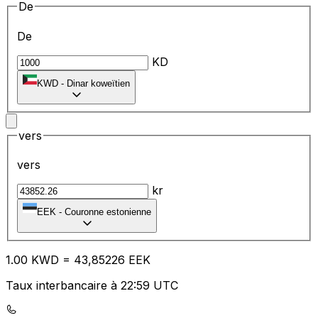
De
De
KD
KWD
-
Dinar koweïtien
vers
vers
kr
EEK
-
Couronne estonienne
1.00
KWD
=
43
,85226
EEK
Taux interbancaire à 22:59 UTC