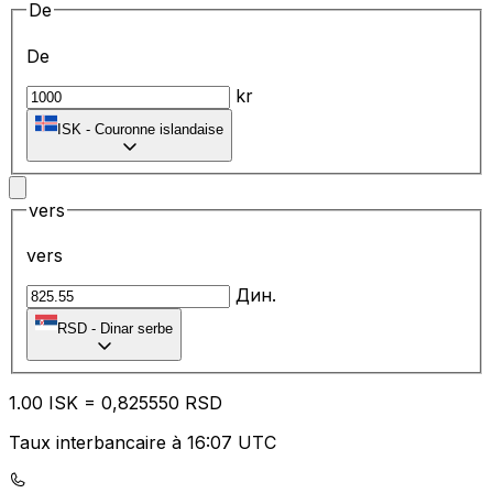
De
De
kr
ISK
-
Couronne islandaise
vers
vers
Дин.
RSD
-
Dinar serbe
1.00
ISK
=
0,
825550
RSD
Taux interbancaire à 16:07 UTC