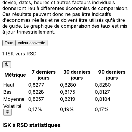
devise, dates, heures et autres facteurs individuels
donneront lieu à différentes économies de comparaison.
Ces résultats peuvent donc ne pas être indicatifs
d'économies réelles et ne doivent être utilisés qu'à titre
de guide. Le graphique de comparaison des taux est mis
à jour trimestriellement.
Taux
Valeur convertie
1 ISK vers RSD
7 derniers
30 derniers
90 derniers
Métrique
jours
jours
jours
Haut
0,8277
0,8280
0,8280
Bas
0,8228
0,8175
0,8127
Moyenne
0,8257
0,8219
0,8184
Volatilité
0,17%
0,19%
0,17%
ISK à RSD statistiques