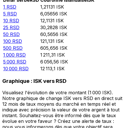
Dinar serbe
RSD
Couronne islandaise
ISK
1
RSD
1,21131
ISK
5
RSD
6,05656
ISK
10
RSD
12,1131
ISK
25
RSD
30,2828
ISK
50
RSD
60,5656
ISK
100
RSD
121,131
ISK
500
RSD
605,656
ISK
1 000
RSD
1 211,31
ISK
5 000
RSD
6 056,56
ISK
10 000
RSD
12 113,1
ISK
Graphique : ISK vers RSD
Visualisez l'évolution de votre montant (1 000 ISK).
Notre graphique de change ISK vers RSD en direct suit
12 mois de taux moyens du marché en temps réel et
indique avec précision la valeur de votre argent à tout
instant. Souhaitez-vous être informé dès que le taux
évolue en votre faveur ? Créez une alerte de taux :
nous vous informerons dès que votre objectif sera