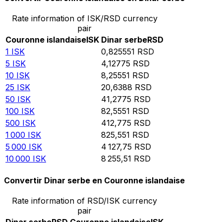
Rate information of ISK/RSD currency
pair
Couronne islandaise
ISK
Dinar serbe
RSD
1
ISK
0,825551
RSD
5
ISK
4,12775
RSD
10
ISK
8,25551
RSD
25
ISK
20,6388
RSD
50
ISK
41,2775
RSD
100
ISK
82,5551
RSD
500
ISK
412,775
RSD
1 000
ISK
825,551
RSD
5 000
ISK
4 127,75
RSD
10 000
ISK
8 255,51
RSD
Convertir Dinar serbe en Couronne islandaise
Rate information of RSD/ISK currency
pair