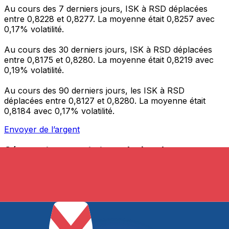
Au cours des 7 derniers jours, ISK à RSD déplacées
entre 0,8228 et 0,8277. La moyenne était 0,8257 avec
0,17% volatilité.
Au cours des 30 derniers jours, ISK à RSD déplacées
entre 0,8175 et 0,8280. La moyenne était 0,8219 avec
0,19% volatilité.
Au cours des 90 derniers jours, les ISK à RSD
déplacées entre 0,8127 et 0,8280. La moyenne était
0,8184 avec 0,17% volatilité.
Envoyer de l’argent
Gérez votre argent et vos devises lorsque vous
êtes en déplacement
L'application Xe réunit toutes les fonctionnalités
nécessaires pour vos transferts d'argent internationaux
et la gestion de vos devises. Convertissez des devises,
programmez des alertes de taux et transférez de
l'argent à l'étranger sans frais cachés. Téléchargez