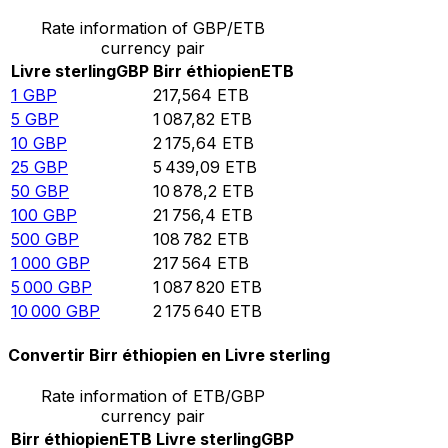
Rate information of GBP/ETB
currency pair
Livre sterling
GBP
Birr éthiopien
ETB
1
GBP
217,564
ETB
5
GBP
1 087,82
ETB
10
GBP
2 175,64
ETB
25
GBP
5 439,09
ETB
50
GBP
10 878,2
ETB
100
GBP
21 756,4
ETB
500
GBP
108 782
ETB
1 000
GBP
217 564
ETB
5 000
GBP
1 087 820
ETB
10 000
GBP
2 175 640
ETB
Convertir Birr éthiopien en Livre sterling
Rate information of ETB/GBP
currency pair
Birr éthiopien
ETB
Livre sterling
GBP