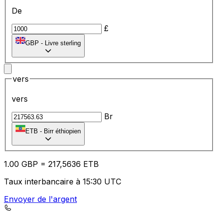
De
£
GBP
-
Livre sterling
vers
vers
Br
ETB
-
Birr éthiopien
1.00
GBP
=
21
7,5636
ETB
Taux interbancaire à 15:30 UTC
Envoyer de l'argent