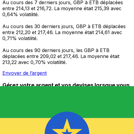
Au cours des 7 derniers jours, GBP à ETB déplacées
entre 214,13 et 216,72. La moyenne était 215,39 avec
0,64% volatilité.
Au cours des 30 derniers jours, GBP à ETB déplacées
entre 212,20 et 217,46. La moyenne était 214,61 avec
0,71% volatilité.
Au cours des 90 derniers jours, les GBP à ETB
déplacées entre 209,02 et 217,46. La moyenne était
213,22 avec 0,70% volatilité.
Envoyer de l’argent
Gérez votre argent et vos devises lorsque vous
êtes en déplacement
L'application Xe réunit toutes les fonctionnalités
nécessaires pour vos transferts d'argent internationaux
et la gestion de vos devises. Convertissez des devises,
programmez des alertes de taux et transférez de
l'argent à l'étranger sans frais cachés. Téléchargez
l'application dès aujourd'hui !