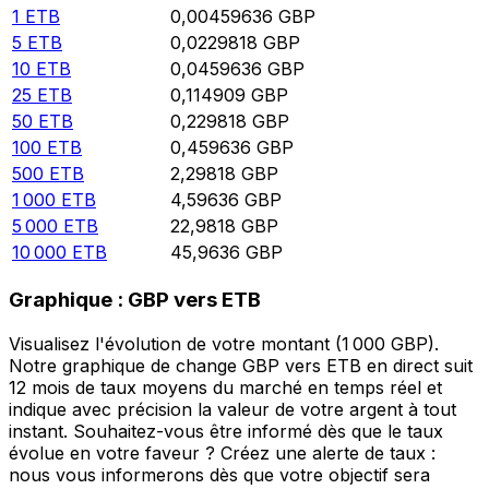
1
ETB
0,00459636
GBP
5
ETB
0,0229818
GBP
10
ETB
0,0459636
GBP
25
ETB
0,114909
GBP
50
ETB
0,229818
GBP
100
ETB
0,459636
GBP
500
ETB
2,29818
GBP
1 000
ETB
4,59636
GBP
5 000
ETB
22,9818
GBP
10 000
ETB
45,9636
GBP
Graphique : GBP vers ETB
Visualisez l'évolution de votre montant (1 000 GBP).
Notre graphique de change GBP vers ETB en direct suit
12 mois de taux moyens du marché en temps réel et
indique avec précision la valeur de votre argent à tout
instant. Souhaitez-vous être informé dès que le taux
évolue en votre faveur ? Créez une alerte de taux :
nous vous informerons dès que votre objectif sera