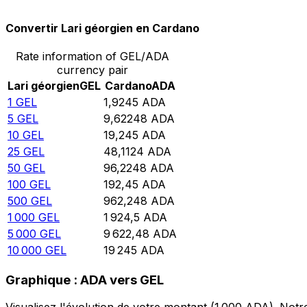
Convertir Lari géorgien en Cardano
Rate information of GEL/ADA
currency pair
Lari géorgien
GEL
Cardano
ADA
1
GEL
1,9245
ADA
5
GEL
9,62248
ADA
10
GEL
19,245
ADA
25
GEL
48,1124
ADA
50
GEL
96,2248
ADA
100
GEL
192,45
ADA
500
GEL
962,248
ADA
1 000
GEL
1 924,5
ADA
5 000
GEL
9 622,48
ADA
10 000
GEL
19 245
ADA
Graphique : ADA vers GEL