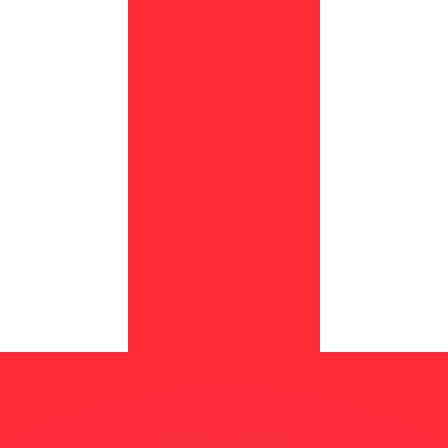
ouvons battre les taux des concurrents.
ertisseur. Le taux est donné à titre d'information seulemen
anger avec Xe ?