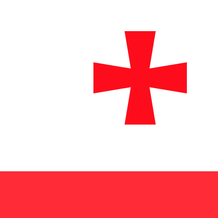
₾
GEL
-
Lari géorgien
1.00
ADA
=
0,
519616
GEL
Taux interbancaire à 09:18 UTC
Acheter des cryptosKraken
Parlez avec un expert en devises dès aujourd'hui.
Nous p
Planifier un appel
Nous utilisons le taux de marché moyen pour notre conv
d'argent.
Vérifiez les taux d'envoi.
Saviez-vous que vous pouvez envoyer de l'argent à l'étr
Inscrivez-vous aujourd'hui