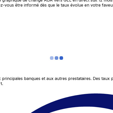
re graphique de change ADA vers GEL en direct suit 12 moi
itez-vous être informé dès que le taux évolue en votre fav
 principales banques et aux autres prestataires. Des taux 
t.