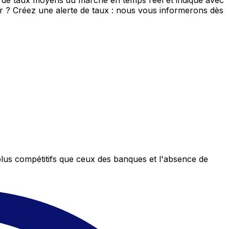
s de taux moyens du marché en temps réel et indique avec
eur ? Créez une alerte de taux : nous vous informerons dès
plus compétitifs que ceux des banques et l'absence de