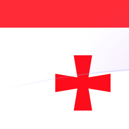
Le taux de change de ADA vers GEL a
Convertir Cardano en Lari géorgien
Rate information of ADA/GEL
currency pair
Cardano
ADA
Lari géorgien
GEL
1
ADA
0,519616
GEL
5
ADA
2,59808
GEL
10
ADA
5,19616
GEL
25
ADA
12,9904
GEL
50
ADA
25,9808
GEL
100
ADA
51,9616
GEL
500
ADA
259,808
GEL
1 000
ADA
519,616
GEL
5 000
ADA
2 598,08
GEL
10 000
ADA
5 196,16
GEL