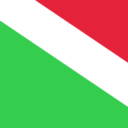
FBu
BIF
-
Franc burundais
1.00
ADA
=
59
9,0173
BIF
Taux interbancaire à 22:59 UTC
Acheter des cryptosKraken
Parlez avec un expert en devises dès aujourd'hui.
Nous p
Planifier un appel
Nous utilisons le taux de marché moyen pour notre conv
d'argent.
Vérifiez les taux d'envoi.
Saviez-vous que vous pouvez envoyer de l'argent à l'étr
Inscrivez-vous aujourd'hui