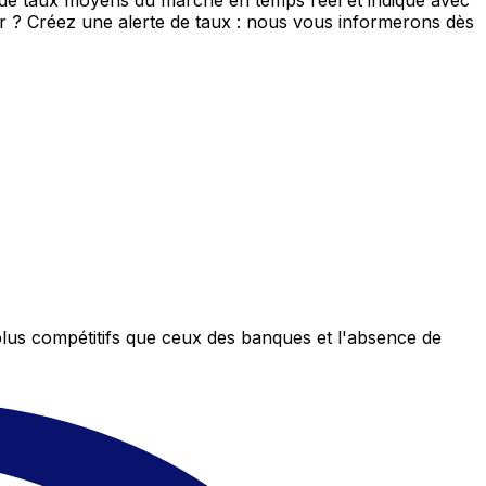
s de taux moyens du marché en temps réel et indique avec
eur ? Créez une alerte de taux : nous vous informerons dès
plus compétitifs que ceux des banques et l'absence de