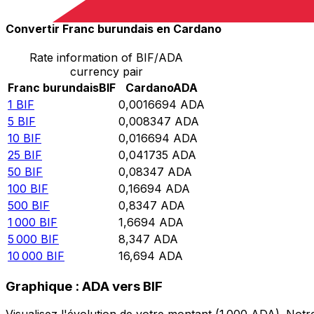
Convertir Franc burundais en Cardano
Rate information of BIF/ADA
currency pair
Franc burundais
BIF
Cardano
ADA
1
BIF
0,0016694
ADA
5
BIF
0,008347
ADA
10
BIF
0,016694
ADA
25
BIF
0,041735
ADA
50
BIF
0,08347
ADA
100
BIF
0,16694
ADA
500
BIF
0,8347
ADA
1 000
BIF
1,6694
ADA
5 000
BIF
8,347
ADA
10 000
BIF
16,694
ADA
Graphique : ADA vers BIF