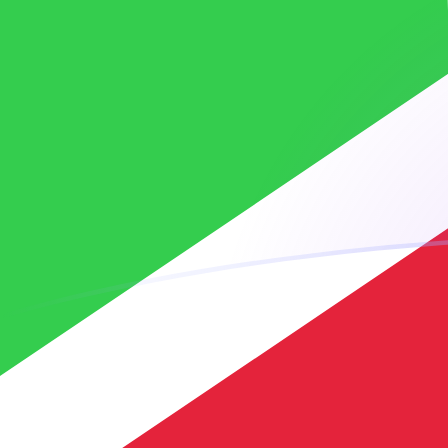
Le taux de change de ADA vers BIF au
Convertir Cardano en Franc burundais
Rate information of ADA/BIF
currency pair
Cardano
ADA
Franc burundais
BIF
1
ADA
599,017
BIF
5
ADA
2 995,09
BIF
10
ADA
5 990,17
BIF
25
ADA
14 975,4
BIF
50
ADA
29 950,9
BIF
100
ADA
59 901,7
BIF
500
ADA
299 509
BIF
1 000
ADA
599 017
BIF
5 000
ADA
2 995 090
BIF
10 000
ADA
5 990 170
BIF