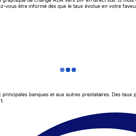
re graphique de change ADA vers BIF en direct suit 12 moi
itez-vous être informé dès que le taux évolue en votre fav
 principales banques et aux autres prestataires. Des taux 
t.