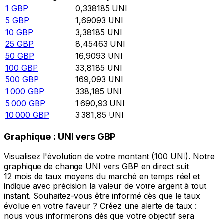
1
GBP
0,338185
UNI
5
GBP
1,69093
UNI
10
GBP
3,38185
UNI
25
GBP
8,45463
UNI
50
GBP
16,9093
UNI
100
GBP
33,8185
UNI
500
GBP
169,093
UNI
1 000
GBP
338,185
UNI
5 000
GBP
1 690,93
UNI
10 000
GBP
3 381,85
UNI
Graphique : UNI vers GBP
Visualisez l'évolution de votre montant (100 UNI). Notre
graphique de change UNI vers GBP en direct suit
12 mois de taux moyens du marché en temps réel et
indique avec précision la valeur de votre argent à tout
instant. Souhaitez-vous être informé dès que le taux
évolue en votre faveur ? Créez une alerte de taux :
nous vous informerons dès que votre objectif sera