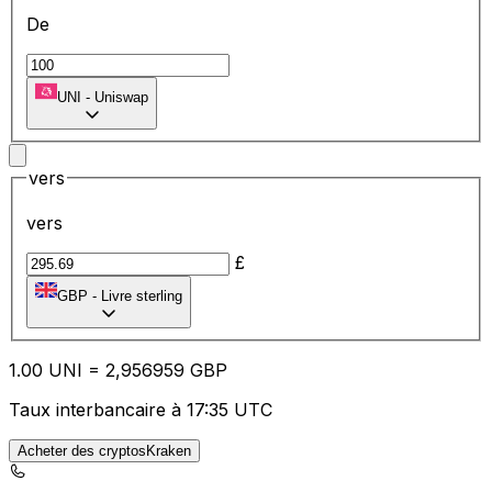
De
UNI
-
Uniswap
vers
vers
£
GBP
-
Livre sterling
1.00
UNI
=
2,
956959
GBP
Taux interbancaire à 17:35 UTC
Acheter des cryptosKraken