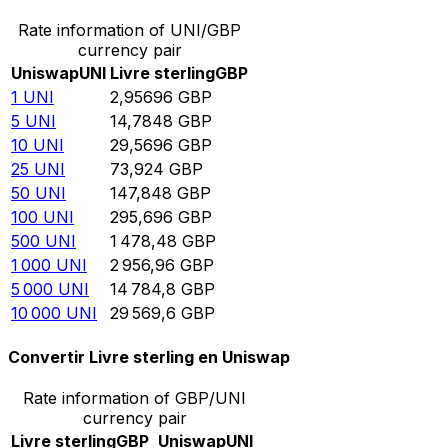
Rate information of UNI/GBP
currency pair
Uniswap
UNI
Livre sterling
GBP
1
UNI
2,95696
GBP
5
UNI
14,7848
GBP
10
UNI
29,5696
GBP
25
UNI
73,924
GBP
50
UNI
147,848
GBP
100
UNI
295,696
GBP
500
UNI
1 478,48
GBP
1 000
UNI
2 956,96
GBP
5 000
UNI
14 784,8
GBP
10 000
UNI
29 569,6
GBP
Convertir Livre sterling en Uniswap
Rate information of GBP/UNI
currency pair
Livre sterling
GBP
Uniswap
UNI