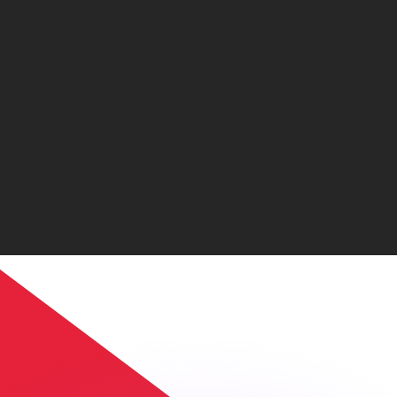
ouvons battre les taux des concurrents.
ertisseur. Le taux est donné à titre d'information seulemen
anger avec Xe ?