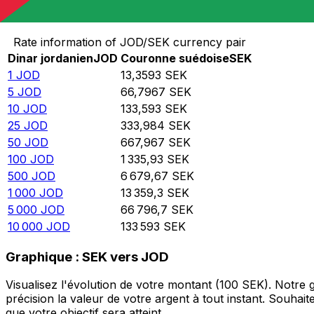
Convertir Dinar jordanien en Couronne suédoise
Rate information of JOD/SEK currency pair
Dinar jordanien
JOD
Couronne suédoise
SEK
1
JOD
13,3593
SEK
5
JOD
66,7967
SEK
10
JOD
133,593
SEK
25
JOD
333,984
SEK
50
JOD
667,967
SEK
100
JOD
1 335,93
SEK
500
JOD
6 679,67
SEK
1 000
JOD
13 359,3
SEK
5 000
JOD
66 796,7
SEK
10 000
JOD
133 593
SEK
Graphique : SEK vers JOD
Visualisez l'évolution de votre montant (100 SEK). Notre
précision la valeur de votre argent à tout instant. Souha
que votre objectif sera atteint.