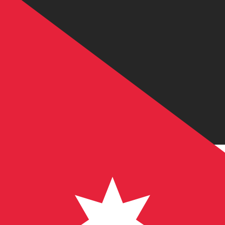
JD
JOD
-
Dinar jordanien
1.00
SEK
=
0,
074853
JOD
Taux interbancaire à 07:32 UTC
Envoyer de l'argent
Parlez avec un expert en devises dès aujourd'hui.
Nous p
Planifier un appel
Nous utilisons le taux de marché moyen pour notre conv
d'argent.
Vérifiez les taux d'envoi.
Saviez-vous que vous pouvez envoyer de l'argent à l'étr
Inscrivez-vous aujourd'hui