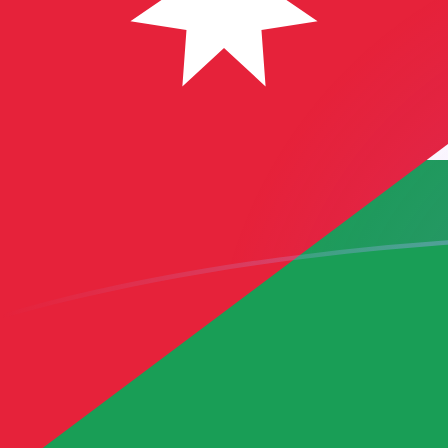
Le taux de change de SEK vers JOD a
Convertir Couronne suédoise en Dinar jordanien
Rate information of SEK/JOD currency pair
Couronne suédoise
SEK
Dinar jordanien
JOD
1
SEK
0,074854
JOD
5
SEK
0,37427
JOD
10
SEK
0,74854
JOD
25
SEK
1,87135
JOD
50
SEK
3,7427
JOD
100
SEK
7,4854
JOD
500
SEK
37,427
JOD
1 000
SEK
74,854
JOD
5 000
SEK
374,27
JOD
10 000
SEK
748,54
JOD