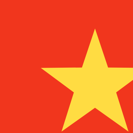
vers
₤
TRL
TRL
-
Lira turque
1.00
MRO
=
11
TRL
Taux interbancaire à 14:51 UTC
Parlez avec un expert en devises dès aujourd'hui.
Nous p
Planifier un appel
Nous utilisons le taux de marché moyen pour notre conv
d'argent.
Vérifiez les taux d'envoi.
Saviez-vous que vous pouvez envoyer de l'argent à l'étr