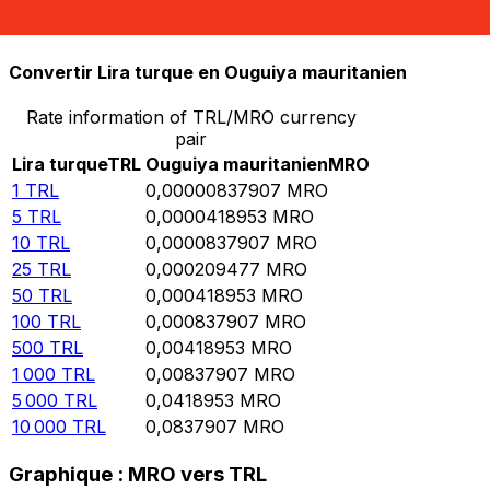
10 000
MRO
1 193 450 000
TRL
Convertir Lira turque en Ouguiya mauritanien
Rate information of TRL/MRO currency
pair
Lira turque
TRL
Ouguiya mauritanien
MRO
1
TRL
0,00000837907
MRO
5
TRL
0,0000418953
MRO
10
TRL
0,0000837907
MRO
25
TRL
0,000209477
MRO
50
TRL
0,000418953
MRO
100
TRL
0,000837907
MRO
500
TRL
0,00418953
MRO
1 000
TRL
0,00837907
MRO
5 000
TRL
0,0418953
MRO
10 000
TRL
0,0837907
MRO
Graphique : MRO vers TRL