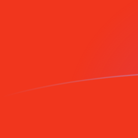
Inscrivez-vous aujourd'hui
Le taux de change de MRO vers TRL a
Convertir Ouguiya mauritanien en Lira turque
Rate information of MRO/TRL currency pair
Ouguiya mauritanien
MRO
Lira turque
TRL
1
MRO
119 345
TRL
5
MRO
596 725
TRL
10
MRO
1 193 450
TRL
25
MRO
2 983 630
TRL
50
MRO
5 967 250
TRL
100
MRO
11 934 500
TRL
500
MRO
59 672 500
TRL
1 000
MRO
119 345 000
TRL
5 000
MRO
596 725 000
TRL