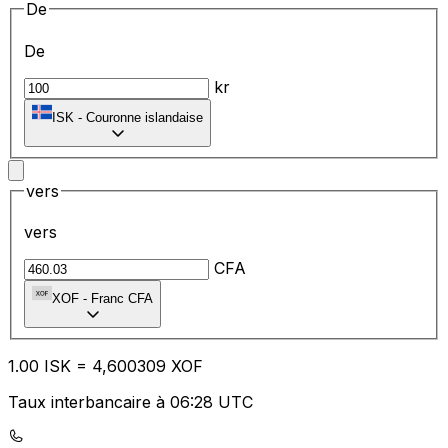
De
De
kr
ISK
-
Couronne islandaise
vers
vers
CFA
XOF
-
Franc CFA
1.00
ISK
=
4,
600309
XOF
Taux interbancaire à 06:28 UTC