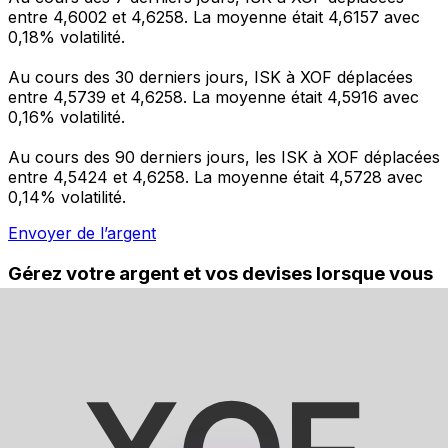
entre 4,6002 et 4,6258. La moyenne était 4,6157 avec
0,18% volatilité.
Au cours des 30 derniers jours, ISK à XOF déplacées
entre 4,5739 et 4,6258. La moyenne était 4,5916 avec
0,16% volatilité.
Au cours des 90 derniers jours, les ISK à XOF déplacées
entre 4,5424 et 4,6258. La moyenne était 4,5728 avec
0,14% volatilité.
Envoyer de l’argent
Gérez votre argent et vos devises lorsque vous
êtes en déplacement
L'application Xe réunit toutes les fonctionnalités
nécessaires pour vos transferts d'argent internationaux
et la gestion de vos devises. Convertissez des devises,
programmez des alertes de taux et transférez de
l'argent à l'étranger sans frais cachés. Téléchargez
l'application dès aujourd'hui !