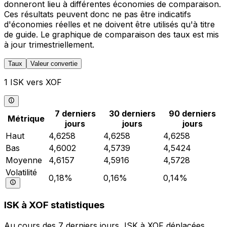
donneront lieu à différentes économies de comparaison.
Ces résultats peuvent donc ne pas être indicatifs
d'économies réelles et ne doivent être utilisés qu'à titre
de guide. Le graphique de comparaison des taux est mis
à jour trimestriellement.
Taux
Valeur convertie
1 ISK vers XOF
7 derniers
30 derniers
90 derniers
Métrique
jours
jours
jours
Haut
4,6258
4,6258
4,6258
Bas
4,6002
4,5739
4,5424
Moyenne
4,6157
4,5916
4,5728
Volatilité
0,18%
0,16%
0,14%
ISK à XOF statistiques
Au cours des 7 derniers jours, ISK à XOF déplacées