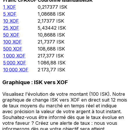
Franc CFA
XOF
Couronne islandaise
ISK
1
XOF
0,217377
ISK
5
XOF
1,08688
ISK
10
XOF
2,17377
ISK
25
XOF
5,43442
ISK
50
XOF
10,8688
ISK
100
XOF
21,7377
ISK
500
XOF
108,688
ISK
1 000
XOF
217,377
ISK
5 000
XOF
1 086,88
ISK
10 000
XOF
2 173,77
ISK
Graphique : ISK vers XOF
Visualisez l'évolution de votre montant (100 ISK). Notre
graphique de change ISK vers XOF en direct suit 12 mois
de taux moyens du marché en temps réel et indique
avec précision la valeur de votre argent à tout instant.
Souhaitez-vous être informé dès que le taux évolue en
votre faveur ? Créez une alerte de taux : nous vous
informerons dès que votre objectif sera atteint.