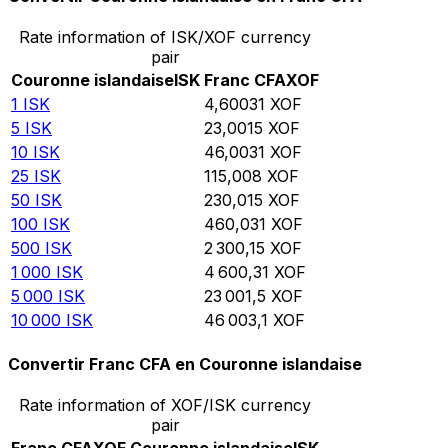
Rate information of ISK/XOF currency
pair
Couronne islandaise
ISK
Franc CFA
XOF
1
ISK
4,60031
XOF
5
ISK
23,0015
XOF
10
ISK
46,0031
XOF
25
ISK
115,008
XOF
50
ISK
230,015
XOF
100
ISK
460,031
XOF
500
ISK
2 300,15
XOF
1 000
ISK
4 600,31
XOF
5 000
ISK
23 001,5
XOF
10 000
ISK
46 003,1
XOF
Convertir Franc CFA en Couronne islandaise
Rate information of XOF/ISK currency
pair