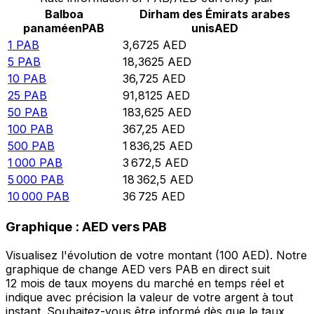
Balboa
Dirham des Émirats arabes
panaméen
PAB
unis
AED
1
PAB
3,6725
AED
5
PAB
18,3625
AED
10
PAB
36,725
AED
25
PAB
91,8125
AED
50
PAB
183,625
AED
100
PAB
367,25
AED
500
PAB
1 836,25
AED
1 000
PAB
3 672,5
AED
5 000
PAB
18 362,5
AED
10 000
PAB
36 725
AED
Graphique : AED vers PAB
Visualisez l'évolution de votre montant (100 AED). Notre
graphique de change AED vers PAB en direct suit
12 mois de taux moyens du marché en temps réel et
indique avec précision la valeur de votre argent à tout
instant. Souhaitez-vous être informé dès que le taux