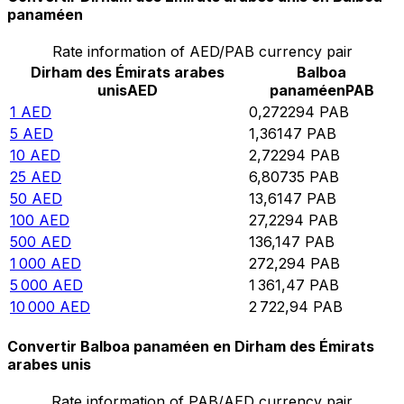
panaméen
Rate information of AED/PAB currency pair
Dirham des Émirats arabes
Balboa
unis
AED
panaméen
PAB
1
AED
0,272294
PAB
5
AED
1,36147
PAB
10
AED
2,72294
PAB
25
AED
6,80735
PAB
50
AED
13,6147
PAB
100
AED
27,2294
PAB
500
AED
136,147
PAB
1 000
AED
272,294
PAB
5 000
AED
1 361,47
PAB
10 000
AED
2 722,94
PAB
Convertir Balboa panaméen en Dirham des Émirats
arabes unis
Rate information of PAB/AED currency pair