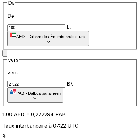
De
De
د.إ
AED
-
Dirham des Émirats arabes unis
vers
vers
B/.
PAB
-
Balboa panaméen
1.00
AED
=
0,
272294
PAB
Taux interbancaire à 07:22 UTC