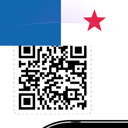
programmez des alertes de taux et transférez de
l'argent à l'étranger sans frais cachés. Téléchargez
l'application dès aujourd'hui !