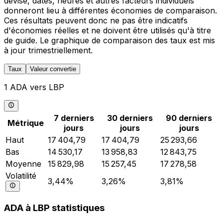
devise, dates, heures et autres facteurs individuels
donneront lieu à différentes économies de comparaison.
Ces résultats peuvent donc ne pas être indicatifs
d'économies réelles et ne doivent être utilisés qu'à titre
de guide. Le graphique de comparaison des taux est mis
à jour trimestriellement.
Taux
Valeur convertie
1 ADA vers LBP
7 derniers
30 derniers
90 derniers
Métrique
jours
jours
jours
Haut
17 404,79
17 404,79
25 293,66
Bas
14 530,17
13 958,83
12 843,75
Moyenne
15 829,98
15 257,45
17 278,58
Volatilité
3,44%
3,26%
3,81%
ADA à LBP statistiques