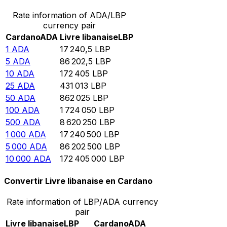
Rate information of ADA/LBP
currency pair
Cardano
ADA
Livre libanaise
LBP
1
ADA
17 240,5
LBP
5
ADA
86 202,5
LBP
10
ADA
172 405
LBP
25
ADA
431 013
LBP
50
ADA
862 025
LBP
100
ADA
1 724 050
LBP
500
ADA
8 620 250
LBP
1 000
ADA
17 240 500
LBP
5 000
ADA
86 202 500
LBP
10 000
ADA
172 405 000
LBP
Convertir Livre libanaise en Cardano
Rate information of LBP/ADA currency
pair
Livre libanaise
LBP
Cardano
ADA