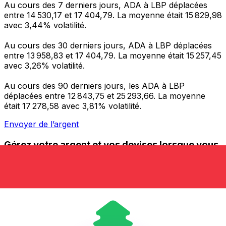
Au cours des 7 derniers jours, ADA à LBP déplacées
entre 14 530,17 et 17 404,79. La moyenne était 15 829,98
avec 3,44% volatilité.
Au cours des 30 derniers jours, ADA à LBP déplacées
entre 13 958,83 et 17 404,79. La moyenne était 15 257,45
avec 3,26% volatilité.
Au cours des 90 derniers jours, les ADA à LBP
déplacées entre 12 843,75 et 25 293,66. La moyenne
était 17 278,58 avec 3,81% volatilité.
Envoyer de l’argent
Gérez votre argent et vos devises lorsque vous
êtes en déplacement
L'application Xe réunit toutes les fonctionnalités
nécessaires pour vos transferts d'argent internationaux
et la gestion de vos devises. Convertissez des devises,
programmez des alertes de taux et transférez de
l'argent à l'étranger sans frais cachés. Téléchargez