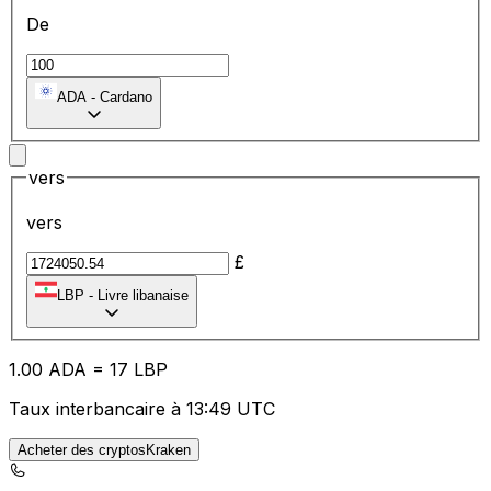
De
ADA
-
Cardano
vers
vers
£
LBP
-
Livre libanaise
1.00
ADA
=
17
LBP
Taux interbancaire à 13:49 UTC
Acheter des cryptosKraken