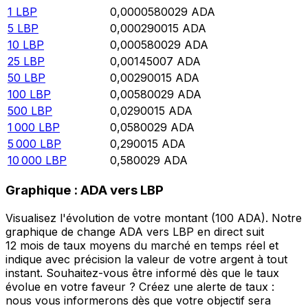
1
LBP
0,0000580029
ADA
5
LBP
0,000290015
ADA
10
LBP
0,000580029
ADA
25
LBP
0,00145007
ADA
50
LBP
0,00290015
ADA
100
LBP
0,00580029
ADA
500
LBP
0,0290015
ADA
1 000
LBP
0,0580029
ADA
5 000
LBP
0,290015
ADA
10 000
LBP
0,580029
ADA
Graphique : ADA vers LBP
Visualisez l'évolution de votre montant (100 ADA). Notre
graphique de change ADA vers LBP en direct suit
12 mois de taux moyens du marché en temps réel et
indique avec précision la valeur de votre argent à tout
instant. Souhaitez-vous être informé dès que le taux
évolue en votre faveur ? Créez une alerte de taux :
nous vous informerons dès que votre objectif sera