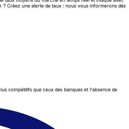
 de taux moyens du marché en temps réel et indique avec
eur ? Créez une alerte de taux : nous vous informerons dès
plus compétitifs que ceux des banques et l'absence de