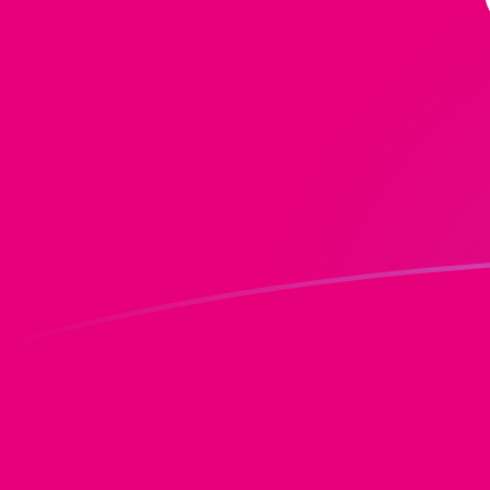
Le taux de change de ADA vers DOT a
Convertir Cardano en Polkadot
Rate information of
ADA/DOT currency pair
Cardano
ADA
Polkadot
DOT
1
ADA
0,243915
DOT
5
ADA
1,21958
DOT
10
ADA
2,43915
DOT
25
ADA
6,09788
DOT
50
ADA
12,1958
DOT
100
ADA
24,3915
DOT
500
ADA
121,958
DOT
1 000
ADA
243,915
DOT
5 000
ADA
1 219,58
DOT
10 000
ADA
2 439,15
DOT