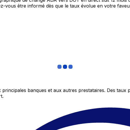
e graphique de change ADA vers DOT en direct suit 12 mois
itez-vous être informé dès que le taux évolue en votre fav
 principales banques et aux autres prestataires. Des taux 
t.