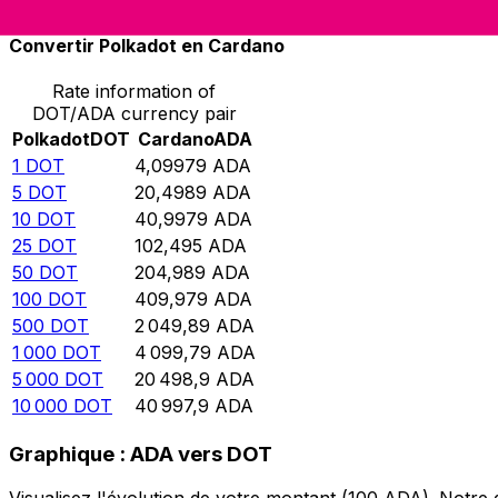
Convertir Polkadot en Cardano
Rate information of
DOT/ADA currency pair
Polkadot
DOT
Cardano
ADA
1
DOT
4,09979
ADA
5
DOT
20,4989
ADA
10
DOT
40,9979
ADA
25
DOT
102,495
ADA
50
DOT
204,989
ADA
100
DOT
409,979
ADA
500
DOT
2 049,89
ADA
1 000
DOT
4 099,79
ADA
5 000
DOT
20 498,9
ADA
10 000
DOT
40 997,9
ADA
Graphique : ADA vers DOT