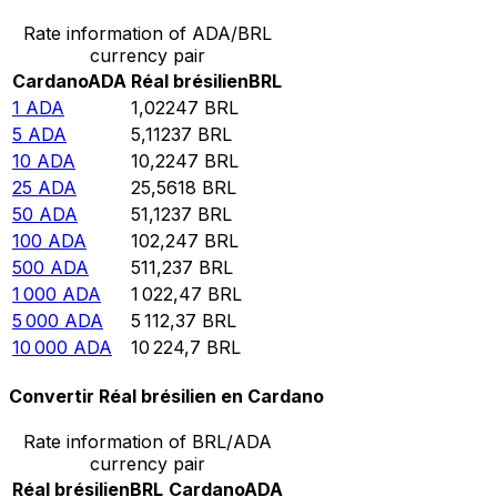
Rate information of ADA/BRL
currency pair
Cardano
ADA
Réal brésilien
BRL
1
ADA
1,02247
BRL
5
ADA
5,11237
BRL
10
ADA
10,2247
BRL
25
ADA
25,5618
BRL
50
ADA
51,1237
BRL
100
ADA
102,247
BRL
500
ADA
511,237
BRL
1 000
ADA
1 022,47
BRL
5 000
ADA
5 112,37
BRL
10 000
ADA
10 224,7
BRL
Convertir Réal brésilien en Cardano
Rate information of BRL/ADA
currency pair
Réal brésilien
BRL
Cardano
ADA