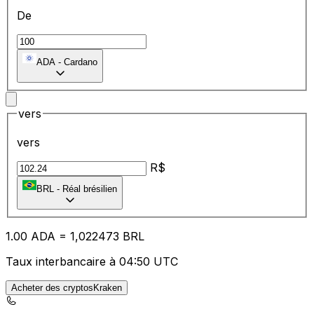
De
ADA
-
Cardano
vers
vers
R$
BRL
-
Réal brésilien
1.00
ADA
=
1,
022473
BRL
Taux interbancaire à 04:50 UTC
Acheter des cryptosKraken