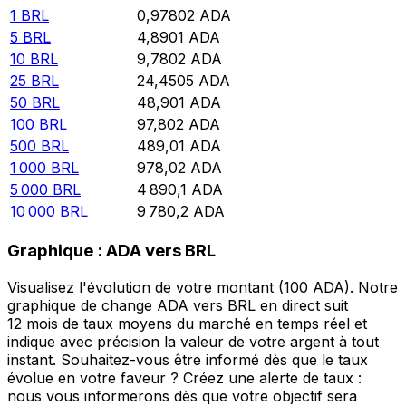
1
BRL
0,97802
ADA
5
BRL
4,8901
ADA
10
BRL
9,7802
ADA
25
BRL
24,4505
ADA
50
BRL
48,901
ADA
100
BRL
97,802
ADA
500
BRL
489,01
ADA
1 000
BRL
978,02
ADA
5 000
BRL
4 890,1
ADA
10 000
BRL
9 780,2
ADA
Graphique : ADA vers BRL
Visualisez l'évolution de votre montant (100 ADA). Notre
graphique de change ADA vers BRL en direct suit
12 mois de taux moyens du marché en temps réel et
indique avec précision la valeur de votre argent à tout
instant. Souhaitez-vous être informé dès que le taux
évolue en votre faveur ? Créez une alerte de taux :
nous vous informerons dès que votre objectif sera