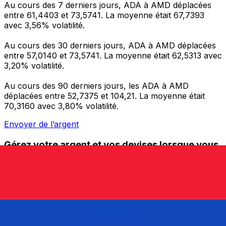
Au cours des 7 derniers jours, ADA à AMD déplacées
entre 61,4403 et 73,5741. La moyenne était 67,7393
avec 3,56% volatilité.
Au cours des 30 derniers jours, ADA à AMD déplacées
entre 57,0140 et 73,5741. La moyenne était 62,5313 avec
3,20% volatilité.
Au cours des 90 derniers jours, les ADA à AMD
déplacées entre 52,7375 et 104,21. La moyenne était
70,3160 avec 3,80% volatilité.
Envoyer de l’argent
Gérez votre argent et vos devises lorsque vous
êtes en déplacement
L'application Xe réunit toutes les fonctionnalités
nécessaires pour vos transferts d'argent internationaux
et la gestion de vos devises. Convertissez des devises,
programmez des alertes de taux et transférez de
l'argent à l'étranger sans frais cachés. Téléchargez