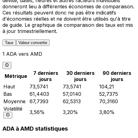
devise, dates, heures et autres facteurs individuels
donneront lieu à différentes économies de comparaison.
Ces résultats peuvent donc ne pas être indicatifs
d'économies réelles et ne doivent être utilisés qu'à titre
de guide. Le graphique de comparaison des taux est mis
à jour trimestriellement.
Taux
Valeur convertie
1 ADA vers AMD
7 derniers
30 derniers
90 derniers
Métrique
jours
jours
jours
Haut
73,5741
73,5741
104,21
Bas
61,4403
57,0140
52,7375
Moyenne
67,7393
62,5313
70,3160
Volatilité
3,56%
3,20%
3,80%
ADA à AMD statistiques