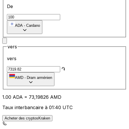
De
ADA
-
Cardano
vers
vers
֏
AMD
-
Dram arménien
1.00
ADA
=
73
,19826
AMD
Taux interbancaire à 01:40 UTC
Acheter des cryptosKraken