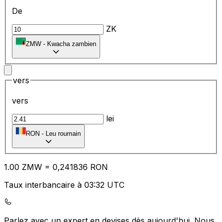
De
ZK
ZMW
-
Kwacha zambien
vers
vers
lei
RON
-
Leu roumain
1.00
ZMW
=
0,
241836
RON
Taux interbancaire à 03:32 UTC
Parlez avec un expert en devises dès aujourd'hui.
Nous