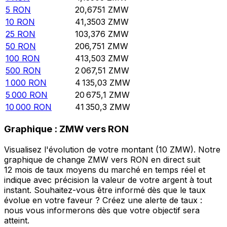
5
RON
20,6751
ZMW
10
RON
41,3503
ZMW
25
RON
103,376
ZMW
50
RON
206,751
ZMW
100
RON
413,503
ZMW
500
RON
2 067,51
ZMW
1 000
RON
4 135,03
ZMW
5 000
RON
20 675,1
ZMW
10 000
RON
41 350,3
ZMW
Graphique : ZMW vers RON
Visualisez l'évolution de votre montant (10 ZMW). Notre
graphique de change ZMW vers RON en direct suit
12 mois de taux moyens du marché en temps réel et
indique avec précision la valeur de votre argent à tout
instant. Souhaitez-vous être informé dès que le taux
évolue en votre faveur ? Créez une alerte de taux :
nous vous informerons dès que votre objectif sera
atteint.