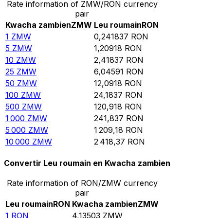
Rate information of ZMW/RON currency
pair
Kwacha zambien
ZMW
Leu roumain
RON
1
ZMW
0,241837
RON
5
ZMW
1,20918
RON
10
ZMW
2,41837
RON
25
ZMW
6,04591
RON
50
ZMW
12,0918
RON
100
ZMW
24,1837
RON
500
ZMW
120,918
RON
1 000
ZMW
241,837
RON
5 000
ZMW
1 209,18
RON
10 000
ZMW
2 418,37
RON
Convertir Leu roumain en Kwacha zambien
Rate information of RON/ZMW currency
pair
Leu roumain
RON
Kwacha zambien
ZMW
1
RON
4,13503
ZMW