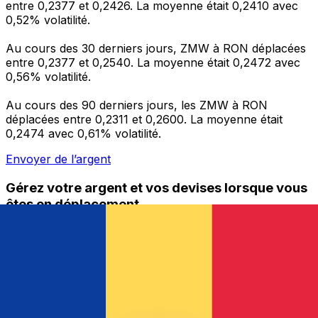
entre 0,2377 et 0,2426. La moyenne était 0,2410 avec
0,52% volatilité.
Au cours des 30 derniers jours, ZMW à RON déplacées
entre 0,2377 et 0,2540. La moyenne était 0,2472 avec
0,56% volatilité.
Au cours des 90 derniers jours, les ZMW à RON
déplacées entre 0,2311 et 0,2600. La moyenne était
0,2474 avec 0,61% volatilité.
Envoyer de l’argent
Gérez votre argent et vos devises lorsque vous
êtes en déplacement
L'application Xe réunit toutes les fonctionnalités
nécessaires pour vos transferts d'argent internationaux
et la gestion de vos devises. Convertissez des devises,
programmez des alertes de taux et transférez de
l'argent à l'étranger sans frais cachés. Téléchargez
l'application dès aujourd'hui !