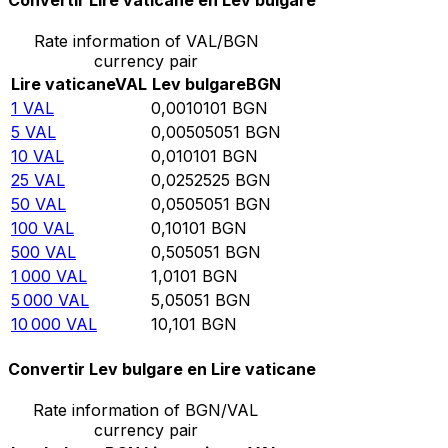
Convertir Lire vaticane en Lev bulgare
Rate information of VAL/BGN
currency pair
Lire vaticane
VAL
Lev bulgare
BGN
1
VAL
0,0010101
BGN
5
VAL
0,00505051
BGN
10
VAL
0,010101
BGN
25
VAL
0,0252525
BGN
50
VAL
0,0505051
BGN
100
VAL
0,10101
BGN
500
VAL
0,505051
BGN
1 000
VAL
1,0101
BGN
5 000
VAL
5,05051
BGN
10 000
VAL
10,101
BGN
Convertir Lev bulgare en Lire vaticane
Rate information of BGN/VAL
currency pair