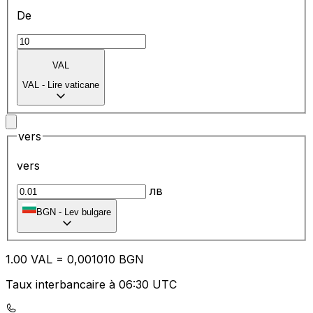
De
VAL
VAL
-
Lire vaticane
vers
vers
лв
BGN
-
Lev bulgare
1.00
VAL
=
0,
001010
BGN
Taux interbancaire à 06:30 UTC