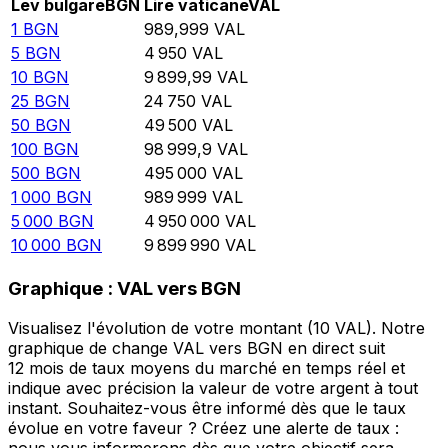
Lev bulgare
BGN
Lire vaticane
VAL
1
BGN
989,999
VAL
5
BGN
4 950
VAL
10
BGN
9 899,99
VAL
25
BGN
24 750
VAL
50
BGN
49 500
VAL
100
BGN
98 999,9
VAL
500
BGN
495 000
VAL
1 000
BGN
989 999
VAL
5 000
BGN
4 950 000
VAL
10 000
BGN
9 899 990
VAL
Graphique : VAL vers BGN
Visualisez l'évolution de votre montant (10 VAL). Notre
graphique de change VAL vers BGN en direct suit
12 mois de taux moyens du marché en temps réel et
indique avec précision la valeur de votre argent à tout
instant. Souhaitez-vous être informé dès que le taux
évolue en votre faveur ? Créez une alerte de taux :