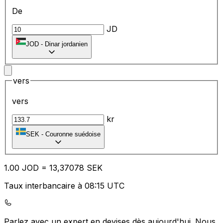
De
JD
JOD
-
Dinar jordanien
vers
vers
kr
SEK
-
Couronne suédoise
1.00
JOD
=
13
,37078
SEK
Taux interbancaire à 08:15 UTC
Parlez avec un expert en devises dès aujourd'hui.
Nous