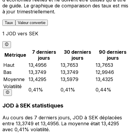
de guide. Le graphique de comparaison des taux est mis
à jour trimestriellement.
Taux
Valeur convertie
1 JOD vers SEK
7 derniers
30 derniers
90 derniers
Métrique
jours
jours
jours
Haut
13,4956
13,7653
13,7653
Bas
13,3749
13,3749
12,9946
Moyenne
13,4295
13,5979
13,4325
Volatilité
0,41%
0,41%
0,44%
JOD à SEK statistiques
Au cours des 7 derniers jours, JOD à SEK déplacées
entre 13,3749 et 13,4956. La moyenne était 13,4295
avec 0,41% volatilité.