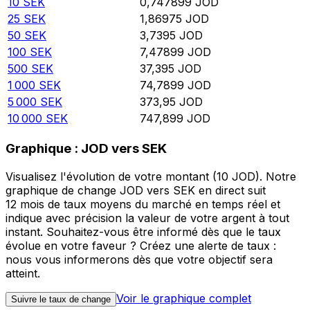
10
SEK
0,747899
JOD
25
SEK
1,86975
JOD
50
SEK
3,7395
JOD
100
SEK
7,47899
JOD
500
SEK
37,395
JOD
1 000
SEK
74,7899
JOD
5 000
SEK
373,95
JOD
10 000
SEK
747,899
JOD
Graphique : JOD vers SEK
Visualisez l'évolution de votre montant (10 JOD). Notre
graphique de change JOD vers SEK en direct suit
12 mois de taux moyens du marché en temps réel et
indique avec précision la valeur de votre argent à tout
instant. Souhaitez-vous être informé dès que le taux
évolue en votre faveur ? Créez une alerte de taux :
nous vous informerons dès que votre objectif sera
atteint.
Voir le graphique complet
Suivre le taux de change