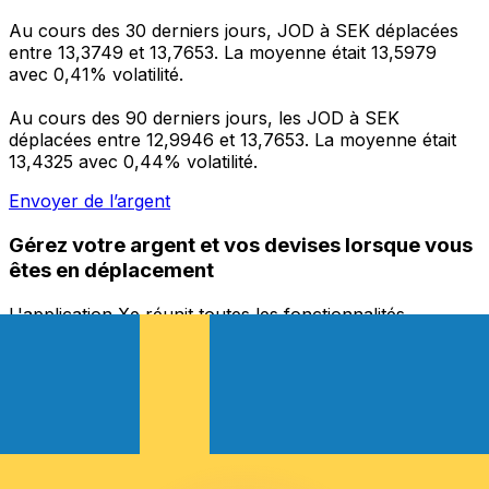
Au cours des 30 derniers jours, JOD à SEK déplacées
entre 13,3749 et 13,7653. La moyenne était 13,5979
avec 0,41% volatilité.
Au cours des 90 derniers jours, les JOD à SEK
déplacées entre 12,9946 et 13,7653. La moyenne était
13,4325 avec 0,44% volatilité.
Envoyer de l’argent
Gérez votre argent et vos devises lorsque vous
êtes en déplacement
L'application Xe réunit toutes les fonctionnalités
nécessaires pour vos transferts d'argent internationaux
et la gestion de vos devises. Convertissez des devises,
programmez des alertes de taux et transférez de
l'argent à l'étranger sans frais cachés. Téléchargez
l'application dès aujourd'hui !