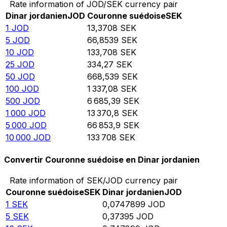
Rate information of JOD/SEK currency pair
Dinar jordanien
JOD
Couronne suédoise
SEK
1
JOD
13,3708
SEK
5
JOD
66,8539
SEK
10
JOD
133,708
SEK
25
JOD
334,27
SEK
50
JOD
668,539
SEK
100
JOD
1 337,08
SEK
500
JOD
6 685,39
SEK
1 000
JOD
13 370,8
SEK
5 000
JOD
66 853,9
SEK
10 000
JOD
133 708
SEK
Convertir Couronne suédoise en Dinar jordanien
Rate information of SEK/JOD currency pair
Couronne suédoise
SEK
Dinar jordanien
JOD
1
SEK
0,0747899
JOD
5
SEK
0,37395
JOD