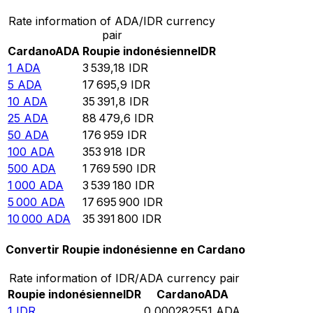
Rate information of ADA/IDR currency
pair
Cardano
ADA
Roupie indonésienne
IDR
1
ADA
3 539,18
IDR
5
ADA
17 695,9
IDR
10
ADA
35 391,8
IDR
25
ADA
88 479,6
IDR
50
ADA
176 959
IDR
100
ADA
353 918
IDR
500
ADA
1 769 590
IDR
1 000
ADA
3 539 180
IDR
5 000
ADA
17 695 900
IDR
10 000
ADA
35 391 800
IDR
Convertir Roupie indonésienne en Cardano
Rate information of IDR/ADA currency pair
Roupie indonésienne
IDR
Cardano
ADA
1
IDR
0,000282551
ADA