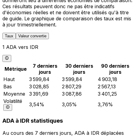
donneront lieu à différentes économies de comparaison.
Ces résultats peuvent donc ne pas être indicatifs
d'économies réelles et ne doivent être utilisés qu'à titre
de guide. Le graphique de comparaison des taux est mis
à jour trimestriellement.
Taux
Valeur convertie
1 ADA vers IDR
7 derniers
30 derniers
90 derniers
Métrique
jours
jours
jours
Haut
3 599,84
3 599,84
4 903,18
Bas
3 028,85
2 807,29
2 567,13
Moyenne
3 391,69
3 087,86
3 401,25
Volatilité
3,54%
3,05%
3,76%
ADA à IDR statistiques
Au cours des 7 derniers jours, ADA à IDR déplacées