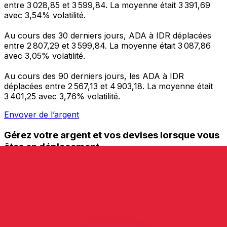
entre 3 028,85 et 3 599,84. La moyenne était 3 391,69
avec 3,54% volatilité.
Au cours des 30 derniers jours, ADA à IDR déplacées
entre 2 807,29 et 3 599,84. La moyenne était 3 087,86
avec 3,05% volatilité.
Au cours des 90 derniers jours, les ADA à IDR
déplacées entre 2 567,13 et 4 903,18. La moyenne était
3 401,25 avec 3,76% volatilité.
Envoyer de l’argent
Gérez votre argent et vos devises lorsque vous
êtes en déplacement
L'application Xe réunit toutes les fonctionnalités
nécessaires pour vos transferts d'argent internationaux
et la gestion de vos devises. Convertissez des devises,
programmez des alertes de taux et transférez de
l'argent à l'étranger sans frais cachés. Téléchargez
l'application dès aujourd'hui !