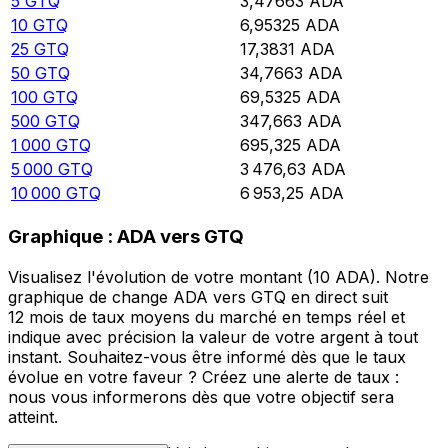
5
GTQ
3,47663
ADA
10
GTQ
6,95325
ADA
25
GTQ
17,3831
ADA
50
GTQ
34,7663
ADA
100
GTQ
69,5325
ADA
500
GTQ
347,663
ADA
1 000
GTQ
695,325
ADA
5 000
GTQ
3 476,63
ADA
10 000
GTQ
6 953,25
ADA
Graphique : ADA vers GTQ
Visualisez l'évolution de votre montant (10 ADA). Notre
graphique de change ADA vers GTQ en direct suit
12 mois de taux moyens du marché en temps réel et
indique avec précision la valeur de votre argent à tout
instant. Souhaitez-vous être informé dès que le taux
évolue en votre faveur ? Créez une alerte de taux :
nous vous informerons dès que votre objectif sera
atteint.