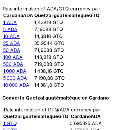
Rate information of ADA/GTQ currency pair
Cardano
ADA
Quetzal guatémaltèque
GTQ
1
ADA
1,43818
GTQ
5
ADA
7,19088
GTQ
10
ADA
14,3818
GTQ
25
ADA
35,9544
GTQ
50
ADA
71,9088
GTQ
100
ADA
143,818
GTQ
500
ADA
719,088
GTQ
1 000
ADA
1 438,18
GTQ
5 000
ADA
7 190,88
GTQ
10 000
ADA
14 381,8
GTQ
Convertir Quetzal guatémaltèque en Cardano
Rate information of GTQ/ADA currency pair
Quetzal guatémaltèque
GTQ
Cardano
ADA
1
GTQ
0,695325
ADA