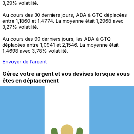
3,29% volatilité.
Au cours des 30 derniers jours, ADA à GTQ déplacées
entre 1,1860 et 1,4774. La moyenne était 1,2968 avec
3,27% volatilité.
Au cours des 90 derniers jours, les ADA à GTQ
déplacées entre 1,0941 et 2,1546. La moyenne était
1,4698 avec 3,78% volatilité.
Envoyer de l’argent
Gérez votre argent et vos devises lorsque vous
êtes en déplacement
L'application Xe réunit toutes les fonctionnalités
nécessaires pour vos transferts d'argent internationaux
et la gestion de vos devises. Convertissez des devises,
programmez des alertes de taux et transférez de
l'argent à l'étranger sans frais cachés. Téléchargez
l'application dès aujourd'hui !