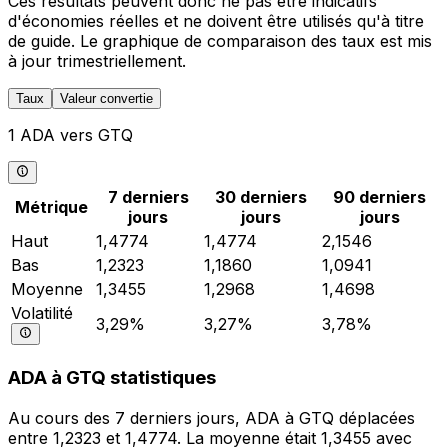
Ces résultats peuvent donc ne pas être indicatifs
d'économies réelles et ne doivent être utilisés qu'à titre
de guide. Le graphique de comparaison des taux est mis
à jour trimestriellement.
Taux
Valeur convertie
1 ADA vers GTQ
7 derniers
30 derniers
90 derniers
Métrique
jours
jours
jours
Haut
1,4774
1,4774
2,1546
Bas
1,2323
1,1860
1,0941
Moyenne
1,3455
1,2968
1,4698
Volatilité
3,29%
3,27%
3,78%
ADA à GTQ statistiques
Au cours des 7 derniers jours, ADA à GTQ déplacées
entre 1,2323 et 1,4774. La moyenne était 1,3455 avec