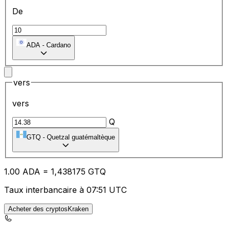
De
ADA
-
Cardano
vers
vers
Q
GTQ
-
Quetzal guatémaltèque
1.00
ADA
=
1,
438175
GTQ
Taux interbancaire à 07:51 UTC
Acheter des cryptosKraken