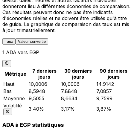
devise, dates, heures et autres facteurs individuels
donneront lieu à différentes économies de comparaison.
Ces résultats peuvent donc ne pas être indicatifs
d'économies réelles et ne doivent être utilisés qu'à titre
de guide. Le graphique de comparaison des taux est mis
à jour trimestriellement.
Taux
Valeur convertie
1 ADA vers EGP
7 derniers
30 derniers
90 derniers
Métrique
jours
jours
jours
Haut
10,0006
10,0006
14,9142
Bas
8,5948
7,8848
7,0857
Moyenne
9,5055
8,6634
9,7599
Volatilité
3,40%
3,17%
3,87%
ADA à EGP statistiques