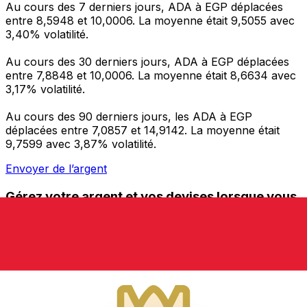
Au cours des 7 derniers jours, ADA à EGP déplacées
entre 8,5948 et 10,0006. La moyenne était 9,5055 avec
3,40% volatilité.
Au cours des 30 derniers jours, ADA à EGP déplacées
entre 7,8848 et 10,0006. La moyenne était 8,6634 avec
3,17% volatilité.
Au cours des 90 derniers jours, les ADA à EGP
déplacées entre 7,0857 et 14,9142. La moyenne était
9,7599 avec 3,87% volatilité.
Envoyer de l’argent
Gérez votre argent et vos devises lorsque vous
êtes en déplacement
L'application Xe réunit toutes les fonctionnalités
nécessaires pour vos transferts d'argent internationaux
et la gestion de vos devises. Convertissez des devises,
programmez des alertes de taux et transférez de
l'argent à l'étranger sans frais cachés. Téléchargez