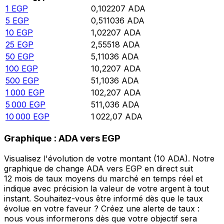
1
EGP
0,102207
ADA
5
EGP
0,511036
ADA
10
EGP
1,02207
ADA
25
EGP
2,55518
ADA
50
EGP
5,11036
ADA
100
EGP
10,2207
ADA
500
EGP
51,1036
ADA
1 000
EGP
102,207
ADA
5 000
EGP
511,036
ADA
10 000
EGP
1 022,07
ADA
Graphique : ADA vers EGP
Visualisez l'évolution de votre montant (10 ADA). Notre
graphique de change ADA vers EGP en direct suit
12 mois de taux moyens du marché en temps réel et
indique avec précision la valeur de votre argent à tout
instant. Souhaitez-vous être informé dès que le taux
évolue en votre faveur ? Créez une alerte de taux :
nous vous informerons dès que votre objectif sera