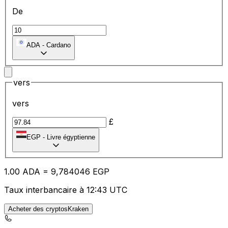
De
ADA
-
Cardano
vers
vers
£
EGP
-
Livre égyptienne
1.00
ADA
=
9,
784046
EGP
Taux interbancaire à 12:43 UTC
Acheter des cryptosKraken