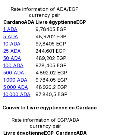
Rate information of ADA/EGP
currency pair
Cardano
ADA
Livre égyptienne
EGP
1
ADA
9,78405
EGP
5
ADA
48,9202
EGP
10
ADA
97,8405
EGP
25
ADA
244,601
EGP
50
ADA
489,202
EGP
100
ADA
978,405
EGP
500
ADA
4 892,02
EGP
1 000
ADA
9 784,05
EGP
5 000
ADA
48 920,2
EGP
10 000
ADA
97 840,5
EGP
Convertir Livre égyptienne en Cardano
Rate information of EGP/ADA
currency pair
Livre égyptienne
EGP
Cardano
ADA