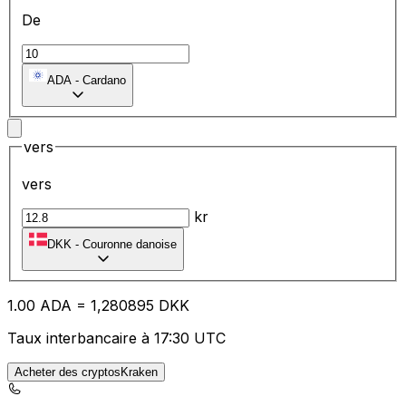
De
ADA
-
Cardano
vers
vers
kr
DKK
-
Couronne danoise
1.00
ADA
=
1,
280895
DKK
Taux interbancaire à 17:30 UTC
Acheter des cryptosKraken