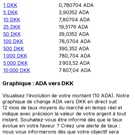
1
DKK
0,780704
ADA
5
DKK
3,90352
ADA
10
DKK
7,80704
ADA
25
DKK
19,5176
ADA
50
DKK
39,0352
ADA
100
DKK
78,0704
ADA
500
DKK
390,352
ADA
1 000
DKK
780,704
ADA
5 000
DKK
3 903,52
ADA
10 000
DKK
7 807,04
ADA
Graphique : ADA vers DKK
Visualisez l'évolution de votre montant (10 ADA). Notre
graphique de change ADA vers DKK en direct suit
12 mois de taux moyens du marché en temps réel et
indique avec précision la valeur de votre argent à tout
instant. Souhaitez-vous être informé dès que le taux
évolue en votre faveur ? Créez une alerte de taux :
nous vous informerons dès que votre objectif sera