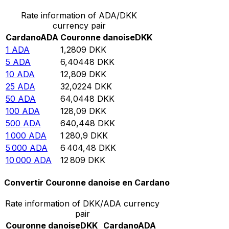
Rate information of ADA/DKK
currency pair
Cardano
ADA
Couronne danoise
DKK
1
ADA
1,2809
DKK
5
ADA
6,40448
DKK
10
ADA
12,809
DKK
25
ADA
32,0224
DKK
50
ADA
64,0448
DKK
100
ADA
128,09
DKK
500
ADA
640,448
DKK
1 000
ADA
1 280,9
DKK
5 000
ADA
6 404,48
DKK
10 000
ADA
12 809
DKK
Convertir Couronne danoise en Cardano
Rate information of DKK/ADA currency
pair
Couronne danoise
DKK
Cardano
ADA