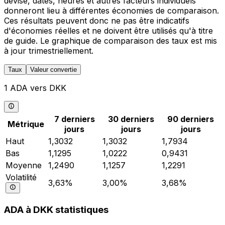
devise, dates, heures et autres facteurs individuels
donneront lieu à différentes économies de comparaison.
Ces résultats peuvent donc ne pas être indicatifs
d'économies réelles et ne doivent être utilisés qu'à titre
de guide. Le graphique de comparaison des taux est mis
à jour trimestriellement.
Taux
Valeur convertie
1 ADA vers DKK
7 derniers
30 derniers
90 derniers
Métrique
jours
jours
jours
Haut
1,3032
1,3032
1,7934
Bas
1,1295
1,0222
0,9431
Moyenne
1,2490
1,1257
1,2291
Volatilité
3,63%
3,00%
3,68%
ADA à DKK statistiques