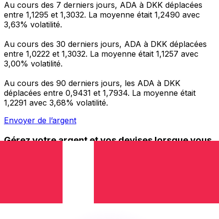
Au cours des 7 derniers jours, ADA à DKK déplacées
entre 1,1295 et 1,3032. La moyenne était 1,2490 avec
3,63% volatilité.
Au cours des 30 derniers jours, ADA à DKK déplacées
entre 1,0222 et 1,3032. La moyenne était 1,1257 avec
3,00% volatilité.
Au cours des 90 derniers jours, les ADA à DKK
déplacées entre 0,9431 et 1,7934. La moyenne était
1,2291 avec 3,68% volatilité.
Envoyer de l’argent
Gérez votre argent et vos devises lorsque vous
êtes en déplacement
L'application Xe réunit toutes les fonctionnalités
nécessaires pour vos transferts d'argent internationaux
et la gestion de vos devises. Convertissez des devises,
programmez des alertes de taux et transférez de
l'argent à l'étranger sans frais cachés. Téléchargez