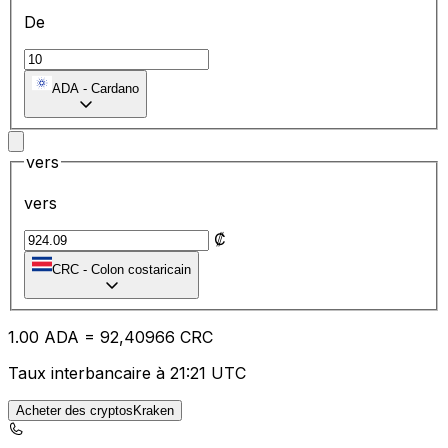
De
ADA
-
Cardano
vers
vers
₡
CRC
-
Colon costaricain
1.00
ADA
=
92
,40966
CRC
Taux interbancaire à 21:21 UTC
Acheter des cryptosKraken