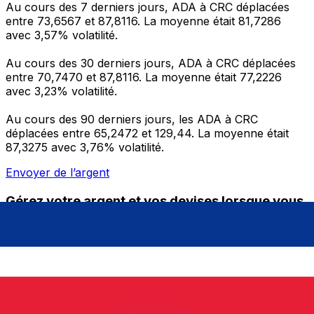
Au cours des 7 derniers jours, ADA à CRC déplacées
entre 73,6567 et 87,8116. La moyenne était 81,7286
avec 3,57% volatilité.
Au cours des 30 derniers jours, ADA à CRC déplacées
entre 70,7470 et 87,8116. La moyenne était 77,2226
avec 3,23% volatilité.
Au cours des 90 derniers jours, les ADA à CRC
déplacées entre 65,2472 et 129,44. La moyenne était
87,3275 avec 3,76% volatilité.
Envoyer de l’argent
Gérez votre argent et vos devises lorsque vous
êtes en déplacement
L'application Xe réunit toutes les fonctionnalités
nécessaires pour vos transferts d'argent internationaux
et la gestion de vos devises. Convertissez des devises,
programmez des alertes de taux et transférez de
l'argent à l'étranger sans frais cachés. Téléchargez