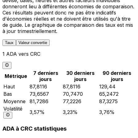
devise, dates, heures et autres facteurs individuels
donneront lieu à différentes économies de comparaison.
Ces résultats peuvent donc ne pas être indicatifs
d'économies réelles et ne doivent être utilisés qu'à titre
de guide. Le graphique de comparaison des taux est mis
à jour trimestriellement.
Taux
Valeur convertie
1 ADA vers CRC
7 derniers
30 derniers
90 derniers
Métrique
jours
jours
jours
Haut
87,8116
87,8116
129,44
Bas
73,6567
70,7470
65,2472
Moyenne
81,7286
77,2226
87,3275
Volatilité
3,57%
3,23%
3,76%
ADA à CRC statistiques