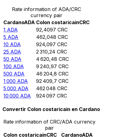
Rate information of ADA/CRC
currency pair
Cardano
ADA
Colon costaricain
CRC
1
ADA
92,4097
CRC
5
ADA
462,048
CRC
10
ADA
924,097
CRC
25
ADA
2 310,24
CRC
50
ADA
4 620,48
CRC
100
ADA
9 240,97
CRC
500
ADA
46 204,8
CRC
1 000
ADA
92 409,7
CRC
5 000
ADA
462 048
CRC
10 000
ADA
924 097
CRC
Convertir Colon costaricain en Cardano
Rate information of CRC/ADA currency
pair
Colon costaricain
CRC
Cardano
ADA