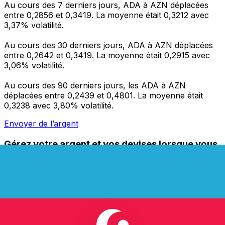
Au cours des 7 derniers jours, ADA à AZN déplacées
entre 0,2856 et 0,3419. La moyenne était 0,3212 avec
3,37% volatilité.
Au cours des 30 derniers jours, ADA à AZN déplacées
entre 0,2642 et 0,3419. La moyenne était 0,2915 avec
3,06% volatilité.
Au cours des 90 derniers jours, les ADA à AZN
déplacées entre 0,2439 et 0,4801. La moyenne était
0,3238 avec 3,80% volatilité.
Envoyer de l’argent
Gérez votre argent et vos devises lorsque vous
êtes en déplacement
L'application Xe réunit toutes les fonctionnalités
nécessaires pour vos transferts d'argent internationaux
et la gestion de vos devises. Convertissez des devises,
programmez des alertes de taux et transférez de
l'argent à l'étranger sans frais cachés. Téléchargez