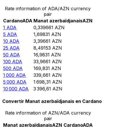
Rate information of ADA/AZN currency
pair
Cardano
ADA
Manat azerbaïdjanais
AZN
1
ADA
0,339661
AZN
5
ADA
1,69831
AZN
10
ADA
3,39661
AZN
25
ADA
8,49153
AZN
50
ADA
16,9831
AZN
100
ADA
33,9661
AZN
500
ADA
169,831
AZN
1 000
ADA
339,661
AZN
5 000
ADA
1 698,31
AZN
10 000
ADA
3 396,61
AZN
Convertir Manat azerbaïdjanais en Cardano
Rate information of AZN/ADA currency
pair
Manat azerbaïdjanais
AZN
Cardano
ADA