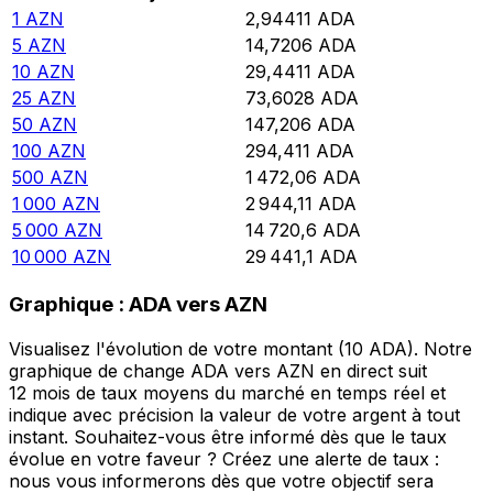
1
AZN
2,94411
ADA
5
AZN
14,7206
ADA
10
AZN
29,4411
ADA
25
AZN
73,6028
ADA
50
AZN
147,206
ADA
100
AZN
294,411
ADA
500
AZN
1 472,06
ADA
1 000
AZN
2 944,11
ADA
5 000
AZN
14 720,6
ADA
10 000
AZN
29 441,1
ADA
Graphique : ADA vers AZN
Visualisez l'évolution de votre montant (10 ADA). Notre
graphique de change ADA vers AZN en direct suit
12 mois de taux moyens du marché en temps réel et
indique avec précision la valeur de votre argent à tout
instant. Souhaitez-vous être informé dès que le taux
évolue en votre faveur ? Créez une alerte de taux :
nous vous informerons dès que votre objectif sera