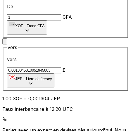
De
CFA
XOF
-
Franc CFA
vers
vers
£
JEP
-
Livre de Jersey
1.00
XOF
=
0,
001304
JEP
Taux interbancaire à 12:20 UTC
Parlez avec un expert en devises dès aujourd'hui.
Nous