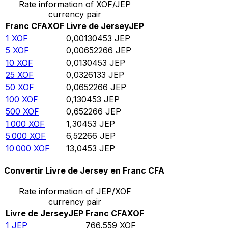
Rate information of XOF/JEP
currency pair
Franc CFA
XOF
Livre de Jersey
JEP
1
XOF
0,00130453
JEP
5
XOF
0,00652266
JEP
10
XOF
0,0130453
JEP
25
XOF
0,0326133
JEP
50
XOF
0,0652266
JEP
100
XOF
0,130453
JEP
500
XOF
0,652266
JEP
1 000
XOF
1,30453
JEP
5 000
XOF
6,52266
JEP
10 000
XOF
13,0453
JEP
Convertir Livre de Jersey en Franc CFA
Rate information of JEP/XOF
currency pair
Livre de Jersey
JEP
Franc CFA
XOF
1
JEP
766,559
XOF