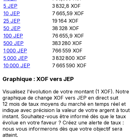
5
JEP
3 832,8
XOF
10
JEP
7 665,59
XOF
25
JEP
19 164
XOF
50
JEP
38 328
XOF
100
JEP
76 655,9
XOF
500
JEP
383 280
XOF
1 000
JEP
766 559
XOF
5 000
JEP
3 832 800
XOF
10 000
JEP
7 665 590
XOF
Graphique : XOF vers JEP
Visualisez l'évolution de votre montant (1 XOF). Notre
graphique de change XOF vers JEP en direct suit
12 mois de taux moyens du marché en temps réel et
indique avec précision la valeur de votre argent à tout
instant. Souhaitez-vous être informé dès que le taux
évolue en votre faveur ? Créez une alerte de taux :
nous vous informerons dès que votre objectif sera
atteint.