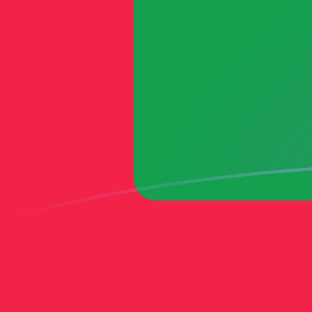
Le taux de change de MTL vers MVR a
Convertir Lira maltaise en Rufiyaa maldivien
Rate information of MTL/MVR currency
pair
Lira maltaise
MTL
Rufiyaa maldivien
MVR
1
MTL
41,6221
MVR
5
MTL
208,111
MVR
10
MTL
416,221
MVR
25
MTL
1 040,55
MVR
50
MTL
2 081,11
MVR
100
MTL
4 162,21
MVR
500
MTL
20 811,1
MVR
1 000
MTL
41 622,1
MVR
5 000
MTL
208 111
MVR