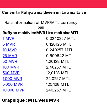
10 000
MTL
416 221
MVR
Convertir Rufiyaa maldivien en Lira maltaise
Rate information of MVR/MTL currency
pair
Rufiyaa maldivien
MVR
Lira maltaise
MTL
1
MVR
0,0240257
MTL
5
MVR
0,120128
MTL
10
MVR
0,240257
MTL
25
MVR
0,600642
MTL
50
MVR
1,20128
MTL
100
MVR
2,40257
MTL
500
MVR
12,0128
MTL
1 000
MVR
24,0257
MTL
5 000
MVR
120,128
MTL
10 000
MVR
240,257
MTL
Graphique : MTL vers MVR