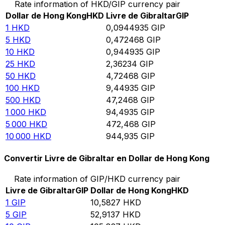
Rate information of HKD/GIP currency pair
Dollar de Hong Kong
HKD
Livre de Gibraltar
GIP
1
HKD
0,0944935
GIP
5
HKD
0,472468
GIP
10
HKD
0,944935
GIP
25
HKD
2,36234
GIP
50
HKD
4,72468
GIP
100
HKD
9,44935
GIP
500
HKD
47,2468
GIP
1 000
HKD
94,4935
GIP
5 000
HKD
472,468
GIP
10 000
HKD
944,935
GIP
Convertir Livre de Gibraltar en Dollar de Hong Kong
Rate information of GIP/HKD currency pair
Livre de Gibraltar
GIP
Dollar de Hong Kong
HKD
1
GIP
10,5827
HKD
5
GIP
52,9137
HKD