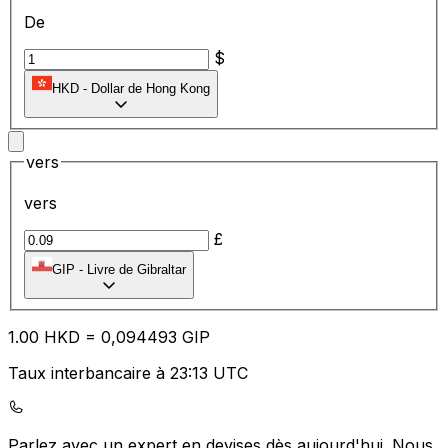
De
$
HKD
-
Dollar de Hong Kong
vers
vers
£
GIP
-
Livre de Gibraltar
1.00
HKD
=
0,
094493
GIP
Taux interbancaire à 23:13 UTC
Parlez avec un expert en devises dès aujourd'hui.
Nous