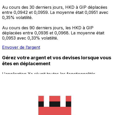
Au cours des 30 derniers jours, HKD à GIP déplacées
entre 0,0942 et 0,0959. La moyenne était 0,0951 avec
0,35% volatilité.
Au cours des 90 derniers jours, les HKD à GIP
déplacées entre 0,0936 et 0,0968. La moyenne était
0,0953 avec 0,33% volatilité.
Envoyer de l’argent
Gérez votre argent et vos devises lorsque vous
êtes en déplacement
L'application Xe réunit toutes les fonctionnalités
nécessaires pour vos transferts d'argent internationaux
et la gestion de vos devises. Convertissez des devises,
programmez des alertes de taux et transférez de
l'argent à l'étranger sans frais cachés. Téléchargez
l'application dès aujourd'hui !