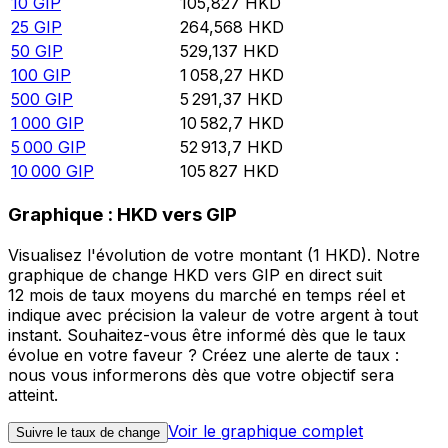
10
GIP
105,827
HKD
25
GIP
264,568
HKD
50
GIP
529,137
HKD
100
GIP
1 058,27
HKD
500
GIP
5 291,37
HKD
1 000
GIP
10 582,7
HKD
5 000
GIP
52 913,7
HKD
10 000
GIP
105 827
HKD
Graphique : HKD vers GIP
Visualisez l'évolution de votre montant (1 HKD). Notre
graphique de change HKD vers GIP en direct suit
12 mois de taux moyens du marché en temps réel et
indique avec précision la valeur de votre argent à tout
instant. Souhaitez-vous être informé dès que le taux
évolue en votre faveur ? Créez une alerte de taux :
nous vous informerons dès que votre objectif sera
atteint.
Voir le graphique complet
Suivre le taux de change