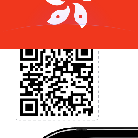
programmez des alertes de taux et transférez de
l'argent à l'étranger sans frais cachés. Téléchargez
l'application dès aujourd'hui !