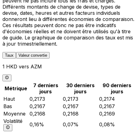
peuvent ne pas inclure tous les frais et charges.
Différents montants de change de devise, types de
devise, dates, heures et autres facteurs individuels
donneront lieu à différentes économies de comparaison.
Ces résultats peuvent donc ne pas être indicatifs
d'économies réelles et ne doivent être utilisés qu'à titre
de guide. Le graphique de comparaison des taux est mis
à jour trimestriellement.
Taux
Valeur convertie
1 HKD vers AZM
7 derniers
30 derniers
90 derniers
Métrique
jours
jours
jours
Haut
0,2173
0,2173
0,2174
Bas
0,2167
0,2167
0,2167
Moyenne
0,2168
0,2168
0,2169
Volatilité
0,16%
0,07%
0,08%