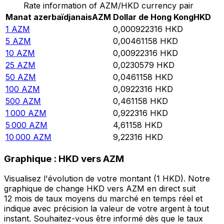
Rate information of AZM/HKD currency pair
Manat azerbaïdjanais
AZM
Dollar de Hong Kong
HKD
1
AZM
0,000922316
HKD
5
AZM
0,00461158
HKD
10
AZM
0,00922316
HKD
25
AZM
0,0230579
HKD
50
AZM
0,0461158
HKD
100
AZM
0,0922316
HKD
500
AZM
0,461158
HKD
1 000
AZM
0,922316
HKD
5 000
AZM
4,61158
HKD
10 000
AZM
9,22316
HKD
Graphique : HKD vers AZM
Visualisez l'évolution de votre montant (1 HKD). Notre
graphique de change HKD vers AZM en direct suit
12 mois de taux moyens du marché en temps réel et
indique avec précision la valeur de votre argent à tout
instant. Souhaitez-vous être informé dès que le taux