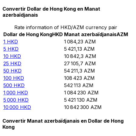
Convertir Dollar de Hong Kong en Manat
azerbaïdjanais
Rate information of HKD/AZM currency pair
Dollar de Hong Kong
HKD
Manat azerbaïdjanais
AZM
1
HKD
1 084,23
AZM
5
HKD
5 421,13
AZM
10
HKD
10 842,3
AZM
25
HKD
27 105,7
AZM
50
HKD
54 211,3
AZM
100
HKD
108 423
AZM
500
HKD
542 113
AZM
1 000
HKD
1 084 230
AZM
5 000
HKD
5 421 130
AZM
10 000
HKD
10 842 300
AZM
Convertir Manat azerbaïdjanais en Dollar de Hong
Kong