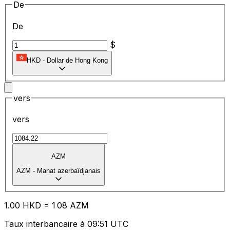
De
De
$
HKD
-
Dollar de Hong Kong
vers
vers
AZM
AZM
-
Manat azerbaïdjanais
1.00
HKD
=
1
08
AZM
Taux interbancaire à 09:51 UTC