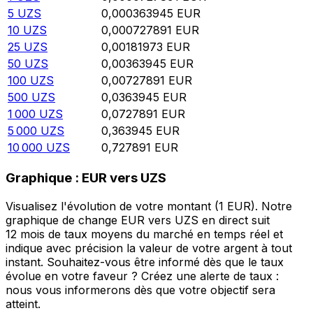
5
UZS
0,000363945
EUR
10
UZS
0,000727891
EUR
25
UZS
0,00181973
EUR
50
UZS
0,00363945
EUR
100
UZS
0,00727891
EUR
500
UZS
0,0363945
EUR
1 000
UZS
0,0727891
EUR
5 000
UZS
0,363945
EUR
10 000
UZS
0,727891
EUR
Graphique : EUR vers UZS
Visualisez l'évolution de votre montant (1 EUR). Notre
graphique de change EUR vers UZS en direct suit
12 mois de taux moyens du marché en temps réel et
indique avec précision la valeur de votre argent à tout
instant. Souhaitez-vous être informé dès que le taux
évolue en votre faveur ? Créez une alerte de taux :
nous vous informerons dès que votre objectif sera
atteint.