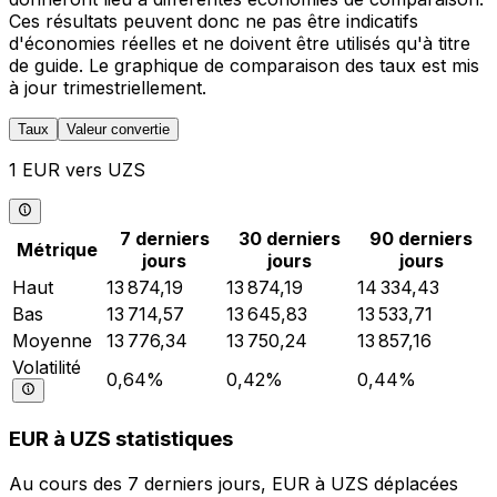
Ces résultats peuvent donc ne pas être indicatifs
d'économies réelles et ne doivent être utilisés qu'à titre
de guide. Le graphique de comparaison des taux est mis
à jour trimestriellement.
Taux
Valeur convertie
1 EUR vers UZS
7 derniers
30 derniers
90 derniers
Métrique
jours
jours
jours
Haut
13 874,19
13 874,19
14 334,43
Bas
13 714,57
13 645,83
13 533,71
Moyenne
13 776,34
13 750,24
13 857,16
Volatilité
0,64%
0,42%
0,44%
EUR à UZS statistiques
Au cours des 7 derniers jours, EUR à UZS déplacées