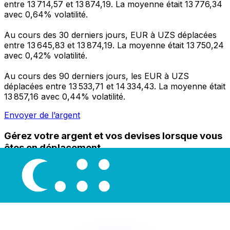
entre 13 714,57 et 13 874,19. La moyenne était 13 776,34
avec 0,64% volatilité.
Au cours des 30 derniers jours, EUR à UZS déplacées
entre 13 645,83 et 13 874,19. La moyenne était 13 750,24
avec 0,42% volatilité.
Au cours des 90 derniers jours, les EUR à UZS
déplacées entre 13 533,71 et 14 334,43. La moyenne était
13 857,16 avec 0,44% volatilité.
Envoyer de l’argent
Gérez votre argent et vos devises lorsque vous
êtes en déplacement
L'application Xe réunit toutes les fonctionnalités
nécessaires pour vos transferts d'argent internationaux
et la gestion de vos devises. Convertissez des devises,
programmez des alertes de taux et transférez de
l'argent à l'étranger sans frais cachés. Téléchargez
l'application dès aujourd'hui !