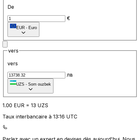
De
€
EUR
-
Euro
vers
vers
лв
UZS
-
Som ouzbek
1.00
EUR
=
13
UZS
Taux interbancaire à 13:16 UTC
Parlez avec un expert en devises dès aujourd'hui.
Nous