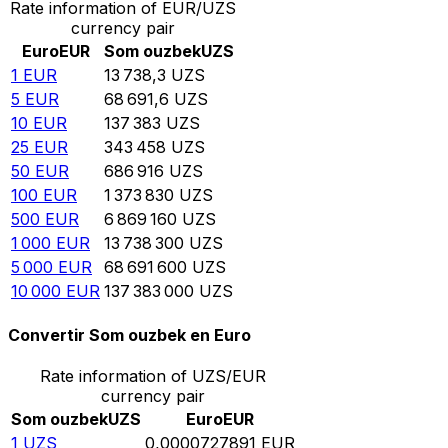
Rate information of EUR/UZS
currency pair
Euro
EUR
Som ouzbek
UZS
1
EUR
13 738,3
UZS
5
EUR
68 691,6
UZS
10
EUR
137 383
UZS
25
EUR
343 458
UZS
50
EUR
686 916
UZS
100
EUR
1 373 830
UZS
500
EUR
6 869 160
UZS
1 000
EUR
13 738 300
UZS
5 000
EUR
68 691 600
UZS
10 000
EUR
137 383 000
UZS
Convertir Som ouzbek en Euro
Rate information of UZS/EUR
currency pair
Som ouzbek
UZS
Euro
EUR
1
UZS
0,0000727891
EUR