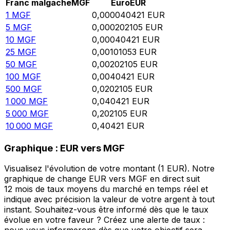
Franc malgache
MGF
Euro
EUR
1
MGF
0,000040421
EUR
5
MGF
0,000202105
EUR
10
MGF
0,00040421
EUR
25
MGF
0,00101053
EUR
50
MGF
0,00202105
EUR
100
MGF
0,0040421
EUR
500
MGF
0,0202105
EUR
1 000
MGF
0,040421
EUR
5 000
MGF
0,202105
EUR
10 000
MGF
0,40421
EUR
Graphique : EUR vers MGF
Visualisez l'évolution de votre montant (1 EUR). Notre
graphique de change EUR vers MGF en direct suit
12 mois de taux moyens du marché en temps réel et
indique avec précision la valeur de votre argent à tout
instant. Souhaitez-vous être informé dès que le taux
évolue en votre faveur ? Créez une alerte de taux :