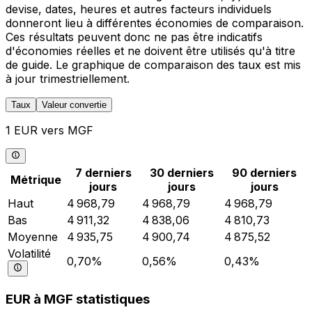
devise, dates, heures et autres facteurs individuels
donneront lieu à différentes économies de comparaison.
Ces résultats peuvent donc ne pas être indicatifs
d'économies réelles et ne doivent être utilisés qu'à titre
de guide. Le graphique de comparaison des taux est mis
à jour trimestriellement.
Taux
Valeur convertie
1 EUR vers MGF
7 derniers
30 derniers
90 derniers
Métrique
jours
jours
jours
Haut
4 968,79
4 968,79
4 968,79
Bas
4 911,32
4 838,06
4 810,73
Moyenne
4 935,75
4 900,74
4 875,52
Volatilité
0,70%
0,56%
0,43%
EUR à MGF statistiques