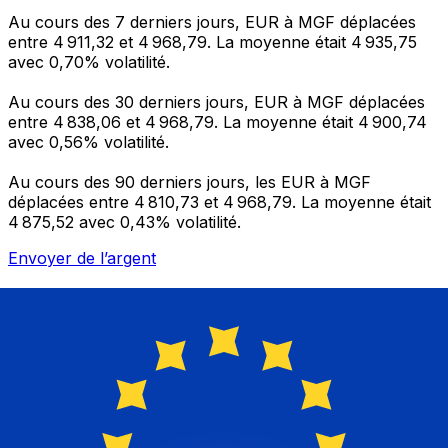
Au cours des 7 derniers jours, EUR à MGF déplacées
entre 4 911,32 et 4 968,79. La moyenne était 4 935,75
avec 0,70% volatilité.
Au cours des 30 derniers jours, EUR à MGF déplacées
entre 4 838,06 et 4 968,79. La moyenne était 4 900,74
avec 0,56% volatilité.
Au cours des 90 derniers jours, les EUR à MGF
déplacées entre 4 810,73 et 4 968,79. La moyenne était
4 875,52 avec 0,43% volatilité.
Envoyer de l’argent
Gérez votre argent et vos devises lorsque vous
êtes en déplacement
L'application Xe réunit toutes les fonctionnalités
nécessaires pour vos transferts d'argent internationaux
et la gestion de vos devises. Convertissez des devises,
programmez des alertes de taux et transférez de
l'argent à l'étranger sans frais cachés. Téléchargez