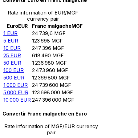
Convertir Euro en Franc malgache
Rate information of EUR/MGF
currency pair
Euro
EUR
Franc malgache
MGF
1
EUR
24 739,6
MGF
5
EUR
123 698
MGF
10
EUR
247 396
MGF
25
EUR
618 490
MGF
50
EUR
1 236 980
MGF
100
EUR
2 473 960
MGF
500
EUR
12 369 800
MGF
1 000
EUR
24 739 600
MGF
5 000
EUR
123 698 000
MGF
10 000
EUR
247 396 000
MGF
Convertir Franc malgache en Euro
Rate information of MGF/EUR currency
pair