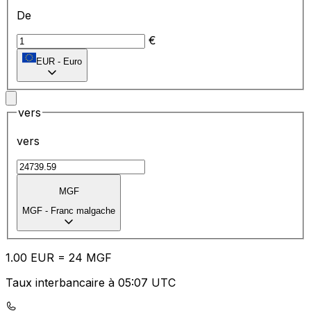
De
€
EUR
-
Euro
vers
vers
MGF
MGF
-
Franc malgache
1.00
EUR
=
24
MGF
Taux interbancaire à 05:07 UTC