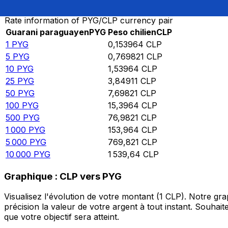
Rate information of PYG/CLP currency pair
Guarani paraguayen
PYG
Peso chilien
CLP
1
PYG
0,153964
CLP
5
PYG
0,769821
CLP
10
PYG
1,53964
CLP
25
PYG
3,84911
CLP
50
PYG
7,69821
CLP
100
PYG
15,3964
CLP
500
PYG
76,9821
CLP
1 000
PYG
153,964
CLP
5 000
PYG
769,821
CLP
10 000
PYG
1 539,64
CLP
Graphique : CLP vers PYG
Visualisez l'évolution de votre montant (1 CLP). Notre g
précision la valeur de votre argent à tout instant. Souha
que votre objectif sera atteint.