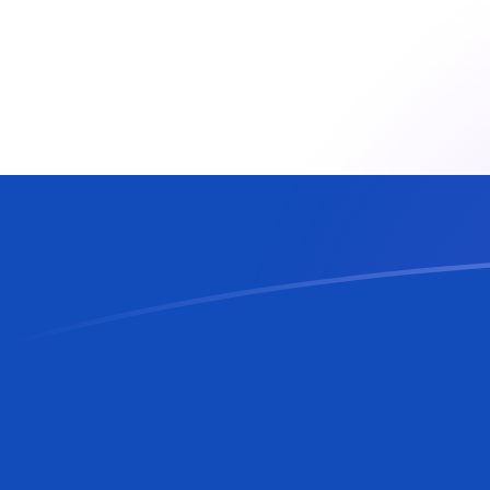
Le taux de change de CLP vers PYG a
Convertir Peso chilien en Guarani paraguayen
Rate information of CLP/PYG currency pair
Peso chilien
CLP
Guarani paraguayen
PYG
1
CLP
6,49502
PYG
5
CLP
32,4751
PYG
10
CLP
64,9502
PYG
25
CLP
162,375
PYG
50
CLP
324,751
PYG
100
CLP
649,502
PYG
500
CLP
3 247,51
PYG
1 000
CLP
6 495,02
PYG
5 000
CLP
32 475,1
PYG
10 000
CLP
64 950,2
PYG
Convertir Guarani paraguayen en Peso chilien