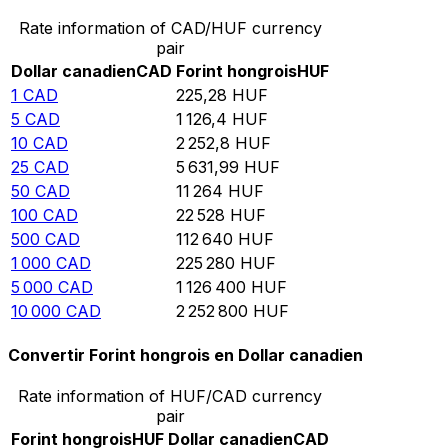
Rate information of CAD/HUF currency
pair
Dollar canadien
CAD
Forint hongrois
HUF
1
CAD
225,28
HUF
5
CAD
1 126,4
HUF
10
CAD
2 252,8
HUF
25
CAD
5 631,99
HUF
50
CAD
11 264
HUF
100
CAD
22 528
HUF
500
CAD
112 640
HUF
1 000
CAD
225 280
HUF
5 000
CAD
1 126 400
HUF
10 000
CAD
2 252 800
HUF
Convertir Forint hongrois en Dollar canadien
Rate information of HUF/CAD currency
pair
Forint hongrois
HUF
Dollar canadien
CAD