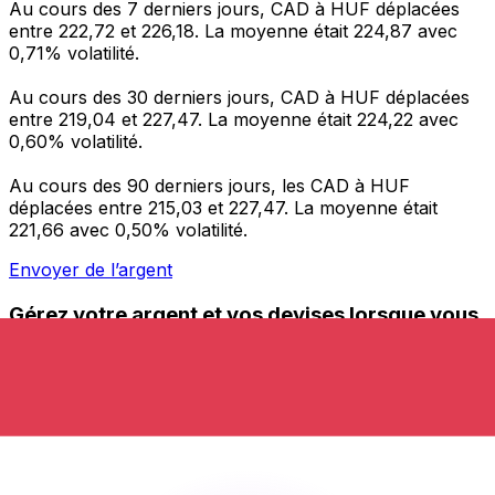
Au cours des 7 derniers jours, CAD à HUF déplacées
entre 222,72 et 226,18. La moyenne était 224,87 avec
0,71% volatilité.
Au cours des 30 derniers jours, CAD à HUF déplacées
entre 219,04 et 227,47. La moyenne était 224,22 avec
0,60% volatilité.
Au cours des 90 derniers jours, les CAD à HUF
déplacées entre 215,03 et 227,47. La moyenne était
221,66 avec 0,50% volatilité.
Envoyer de l’argent
Gérez votre argent et vos devises lorsque vous
êtes en déplacement
L'application Xe réunit toutes les fonctionnalités
nécessaires pour vos transferts d'argent internationaux
et la gestion de vos devises. Convertissez des devises,
programmez des alertes de taux et transférez de
l'argent à l'étranger sans frais cachés. Téléchargez
l'application dès aujourd'hui !