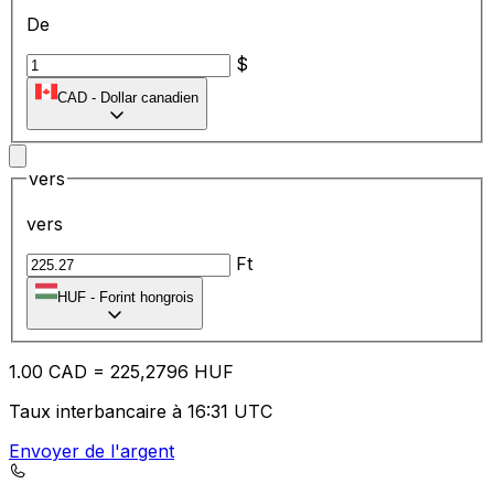
De
$
CAD
-
Dollar canadien
vers
vers
Ft
HUF
-
Forint hongrois
1.00
CAD
=
22
5,2796
HUF
Taux interbancaire à 16:31 UTC
Envoyer de l'argent