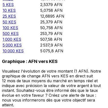
5
KES
2,5379
AFN
10
KES
5,0758
AFN
25
KES
12,6895
AFN
50
KES
25,379
AFN
100
KES
50,758
AFN
500
KES
253,79
AFN
1 000
KES
507,58
AFN
5 000
KES
2 537,9
AFN
10 000
KES
5 075,8
AFN
Graphique : AFN vers KES
Visualisez l'évolution de votre montant (1 AFN). Notre
graphique de change AFN vers KES en direct suit
12 mois de taux moyens du marché en temps réel et
indique avec précision la valeur de votre argent à tout
instant. Souhaitez-vous être informé dès que le taux
évolue en votre faveur ? Créez une alerte de taux :
nous vous informerons dès que votre objectif sera
atteint.