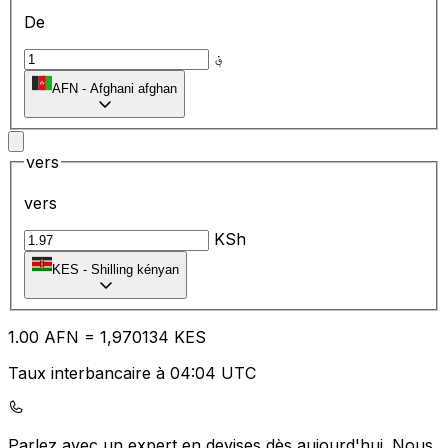
De
؋
AFN
-
Afghani afghan
vers
vers
KSh
KES
-
Shilling kényan
1.00
AFN
=
1,
970134
KES
Taux interbancaire à 04:04 UTC
Parlez avec un expert en devises dès aujourd'hui.
Nous