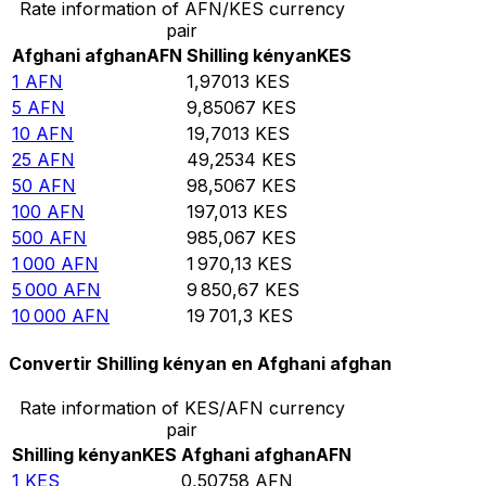
Rate information of AFN/KES currency
pair
Afghani afghan
AFN
Shilling kényan
KES
1
AFN
1,97013
KES
5
AFN
9,85067
KES
10
AFN
19,7013
KES
25
AFN
49,2534
KES
50
AFN
98,5067
KES
100
AFN
197,013
KES
500
AFN
985,067
KES
1 000
AFN
1 970,13
KES
5 000
AFN
9 850,67
KES
10 000
AFN
19 701,3
KES
Convertir Shilling kényan en Afghani afghan
Rate information of KES/AFN currency
pair
Shilling kényan
KES
Afghani afghan
AFN
1
KES
0,50758
AFN