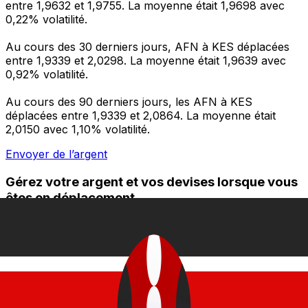
entre 1,9632 et 1,9755. La moyenne était 1,9698 avec
0,22% volatilité.
Au cours des 30 derniers jours, AFN à KES déplacées
entre 1,9339 et 2,0298. La moyenne était 1,9639 avec
0,92% volatilité.
Au cours des 90 derniers jours, les AFN à KES
déplacées entre 1,9339 et 2,0864. La moyenne était
2,0150 avec 1,10% volatilité.
Envoyer de l’argent
Gérez votre argent et vos devises lorsque vous
êtes en déplacement
L'application Xe réunit toutes les fonctionnalités
nécessaires pour vos transferts d'argent internationaux
et la gestion de vos devises. Convertissez des devises,
programmez des alertes de taux et transférez de
l'argent à l'étranger sans frais cachés. Téléchargez
l'application dès aujourd'hui !