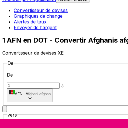
Convertisseur de devises
Graphiques de change
Alertes de taux
Envoyer de l'argent
1 AFN en DOT - Convertir Afghanis a
Convertisseur de devises XE
De
De
؋
AFN
-
Afghani afghan
vers
vers