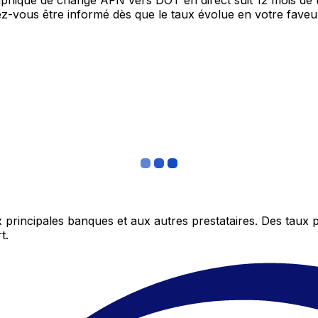
graphique de change AFN vers DOT en direct suit 12 mois d
itez-vous être informé dès que le taux évolue en votre fav
 principales banques et aux autres prestataires. Des taux 
t.