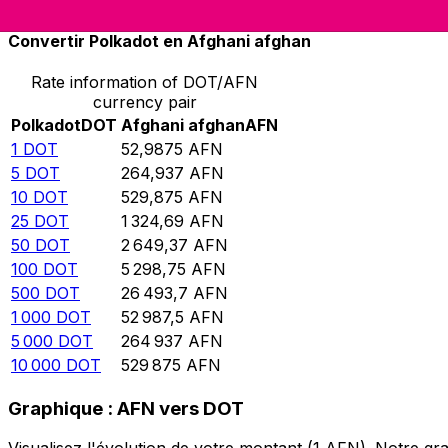
Convertir Polkadot en Afghani afghan
Rate information of DOT/AFN
currency pair
Polkadot
DOT
Afghani afghan
AFN
1
DOT
52,9875
AFN
5
DOT
264,937
AFN
10
DOT
529,875
AFN
25
DOT
1 324,69
AFN
50
DOT
2 649,37
AFN
100
DOT
5 298,75
AFN
500
DOT
26 493,7
AFN
1 000
DOT
52 987,5
AFN
5 000
DOT
264 937
AFN
10 000
DOT
529 875
AFN
Graphique : AFN vers DOT