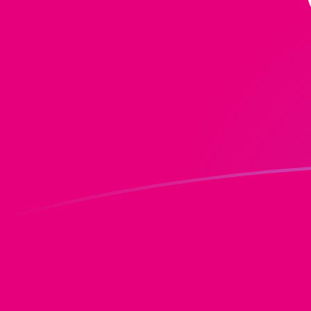
Le taux de change de AFN vers DOT a
Convertir Afghani afghan en Polkadot
Rate information of AFN/DOT
currency pair
Afghani afghan
AFN
Polkadot
DOT
1
AFN
0,0188724
DOT
5
AFN
0,0943619
DOT
10
AFN
0,188724
DOT
25
AFN
0,47181
DOT
50
AFN
0,943619
DOT
100
AFN
1,88724
DOT
500
AFN
9,43619
DOT
1 000
AFN
18,8724
DOT
5 000
AFN
94,3619
DOT
10 000
AFN
188,724
DOT