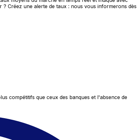
e taux moyens du marché en temps réel et indique avec
eur ? Créez une alerte de taux : nous vous informerons dès
plus compétitifs que ceux des banques et l'absence de