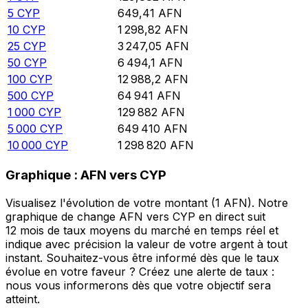
5
CYP
649,41
AFN
10
CYP
1 298,82
AFN
25
CYP
3 247,05
AFN
50
CYP
6 494,1
AFN
100
CYP
12 988,2
AFN
500
CYP
64 941
AFN
1 000
CYP
129 882
AFN
5 000
CYP
649 410
AFN
10 000
CYP
1 298 820
AFN
Graphique : AFN vers CYP
Visualisez l'évolution de votre montant (1 AFN). Notre
graphique de change AFN vers CYP en direct suit
12 mois de taux moyens du marché en temps réel et
indique avec précision la valeur de votre argent à tout
instant. Souhaitez-vous être informé dès que le taux
évolue en votre faveur ? Créez une alerte de taux :
nous vous informerons dès que votre objectif sera
atteint.