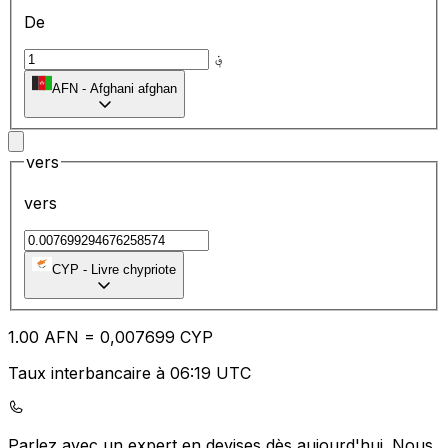
De
؋
AFN
-
Afghani afghan
vers
vers
CYP
-
Livre chypriote
1.00
AFN
=
0,
007699
CYP
Taux interbancaire à 06:19 UTC
Parlez avec un expert en devises dès aujourd'hui.
Nous