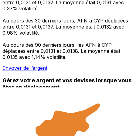
entre 0,0131 et 0,0132. La moyenne était 0,0131 avec
0,37% volatilité.
Au cours des 30 derniers jours, AFN à CYP déplacées
entre 0,0131 et 0,0137. La moyenne était 0,0132 avec
0,98% volatilité.
Au cours des 90 derniers jours, les AFN à CYP
déplacées entre 0,0131 et 0,0138. La moyenne était
0,0135 avec 1,14% volatilité.
Envoyer de l’argent
Gérez votre argent et vos devises lorsque vous
êtes en déplacement
L'application Xe réunit toutes les fonctionnalités
nécessaires pour vos transferts d'argent internationaux
et la gestion de vos devises. Convertissez des devises,
programmez des alertes de taux et transférez de
l'argent à l'étranger sans frais cachés. Téléchargez
l'application dès aujourd'hui !