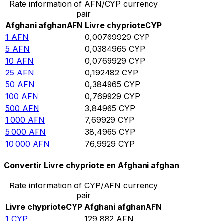
Rate information of AFN/CYP currency
pair
Afghani afghan
AFN
Livre chypriote
CYP
1
AFN
0,00769929
CYP
5
AFN
0,0384965
CYP
10
AFN
0,0769929
CYP
25
AFN
0,192482
CYP
50
AFN
0,384965
CYP
100
AFN
0,769929
CYP
500
AFN
3,84965
CYP
1 000
AFN
7,69929
CYP
5 000
AFN
38,4965
CYP
10 000
AFN
76,9929
CYP
Convertir Livre chypriote en Afghani afghan
Rate information of CYP/AFN currency
pair
Livre chypriote
CYP
Afghani afghan
AFN
1
CYP
129,882
AFN