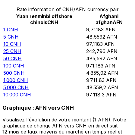
Rate information of CNH/AFN currency pair
Yuan renminbi offshore
Afghani
chinois
CNH
afghan
AFN
1
CNH
9,71183
AFN
5
CNH
48,5592
AFN
10
CNH
97,1183
AFN
25
CNH
242,796
AFN
50
CNH
485,592
AFN
100
CNH
971,183
AFN
500
CNH
4 855,92
AFN
1 000
CNH
9 711,83
AFN
5 000
CNH
48 559,2
AFN
10 000
CNH
97 118,3
AFN
Graphique : AFN vers CNH
Visualisez l'évolution de votre montant (1 AFN). Notre
graphique de change AFN vers CNH en direct suit
12 mois de taux moyens du marché en temps réel et