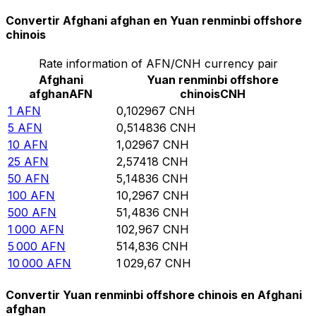
Convertir Afghani afghan en Yuan renminbi offshore
chinois
Rate information of AFN/CNH currency pair
Afghani
Yuan renminbi offshore
afghan
AFN
chinois
CNH
1
AFN
0,102967
CNH
5
AFN
0,514836
CNH
10
AFN
1,02967
CNH
25
AFN
2,57418
CNH
50
AFN
5,14836
CNH
100
AFN
10,2967
CNH
500
AFN
51,4836
CNH
1 000
AFN
102,967
CNH
5 000
AFN
514,836
CNH
10 000
AFN
1 029,67
CNH
Convertir Yuan renminbi offshore chinois en Afghani
afghan