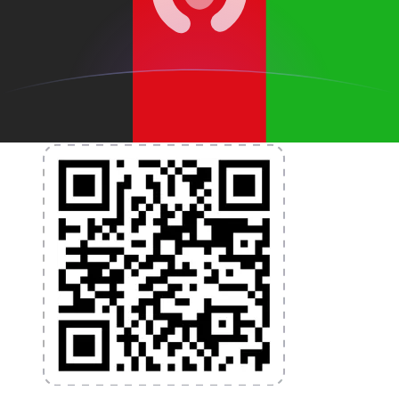
nécessaires pour vos transferts d'argent internationaux
et la gestion de vos devises. Convertissez des devises,
programmez des alertes de taux et transférez de
l'argent à l'étranger sans frais cachés. Téléchargez
l'application dès aujourd'hui !