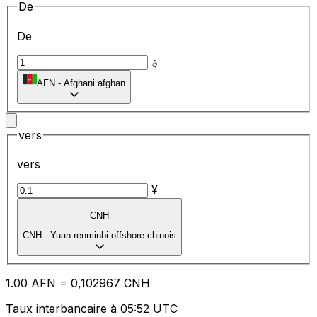
De
De
؋
AFN
-
Afghani afghan
vers
vers
¥
CNH
CNH
-
Yuan renminbi offshore chinois
1.00
AFN
=
0,
102967
CNH
Taux interbancaire à 05:52 UTC