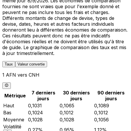
même jour 8/9/2026. Les économies de comparaison
fournies ne sont vraies que pour l'exemple donné et
peuvent ne pas inclure tous les frais et charges.
Différents montants de change de devise, types de
devise, dates, heures et autres facteurs individuels
donneront lieu à différentes économies de comparaison.
Ces résultats peuvent donc ne pas être indicatifs
d'économies réelles et ne doivent être utilisés qu'à titre
de guide. Le graphique de comparaison des taux est mis
à jour trimestriellement.
Taux
Valeur convertie
1 AFN vers CNH
7 derniers
30 derniers
90 derniers
Métrique
jours
jours
jours
Haut
0,1031
0,1065
0,1089
Bas
0,1024
0,1012
0,1012
Moyenne
0,1028
0,1028
0,1056
Volatilité
0,27%
0,95%
1,12%