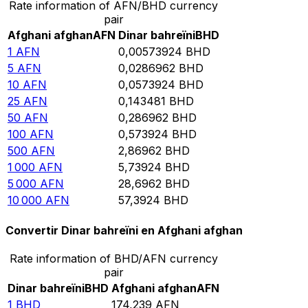
Rate information of AFN/BHD currency
pair
Afghani afghan
AFN
Dinar bahreïni
BHD
1
AFN
0,00573924
BHD
5
AFN
0,0286962
BHD
10
AFN
0,0573924
BHD
25
AFN
0,143481
BHD
50
AFN
0,286962
BHD
100
AFN
0,573924
BHD
500
AFN
2,86962
BHD
1 000
AFN
5,73924
BHD
5 000
AFN
28,6962
BHD
10 000
AFN
57,3924
BHD
Convertir Dinar bahreïni en Afghani afghan
Rate information of BHD/AFN currency
pair
Dinar bahreïni
BHD
Afghani afghan
AFN
1
BHD
174,239
AFN