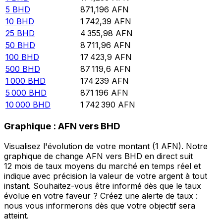
5
BHD
871,196
AFN
10
BHD
1 742,39
AFN
25
BHD
4 355,98
AFN
50
BHD
8 711,96
AFN
100
BHD
17 423,9
AFN
500
BHD
87 119,6
AFN
1 000
BHD
174 239
AFN
5 000
BHD
871 196
AFN
10 000
BHD
1 742 390
AFN
Graphique : AFN vers BHD
Visualisez l'évolution de votre montant (1 AFN). Notre
graphique de change AFN vers BHD en direct suit
12 mois de taux moyens du marché en temps réel et
indique avec précision la valeur de votre argent à tout
instant. Souhaitez-vous être informé dès que le taux
évolue en votre faveur ? Créez une alerte de taux :
nous vous informerons dès que votre objectif sera
atteint.