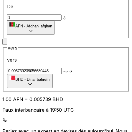
De
؋
AFN
-
Afghani afghan
vers
vers
.د.ب
BHD
-
Dinar bahreïni
1.00
AFN
=
0,
005739
BHD
Taux interbancaire à 19:50 UTC
Parlez avec un expert en devises dès aujourd'hui.
Nous