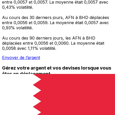
entre 0,0057 et 0,0057. La moyenne était 0,0057 avec
0,43% volatilité.
Au cours des 30 derniers jours, AFN à BHD déplacées
entre 0,0056 et 0,0059. La moyenne était 0,0057 avec
0,93% volatilité.
Au cours des 90 derniers jours, les AFN à BHD
déplacées entre 0,0056 et 0,0060. La moyenne était
0,0058 avec 1,11% volatilité.
Envoyer de l’argent
Gérez votre argent et vos devises lorsque vous
êtes en déplacement
L'application Xe réunit toutes les fonctionnalités
nécessaires pour vos transferts d'argent internationaux
et la gestion de vos devises. Convertissez des devises,
programmez des alertes de taux et transférez de
l'argent à l'étranger sans frais cachés. Téléchargez
l'application dès aujourd'hui !