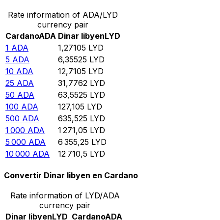
Rate information of ADA/LYD
currency pair
Cardano
ADA
Dinar libyen
LYD
1
ADA
1,27105
LYD
5
ADA
6,35525
LYD
10
ADA
12,7105
LYD
25
ADA
31,7762
LYD
50
ADA
63,5525
LYD
100
ADA
127,105
LYD
500
ADA
635,525
LYD
1 000
ADA
1 271,05
LYD
5 000
ADA
6 355,25
LYD
10 000
ADA
12 710,5
LYD
Convertir Dinar libyen en Cardano
Rate information of LYD/ADA
currency pair
Dinar libyen
LYD
Cardano
ADA