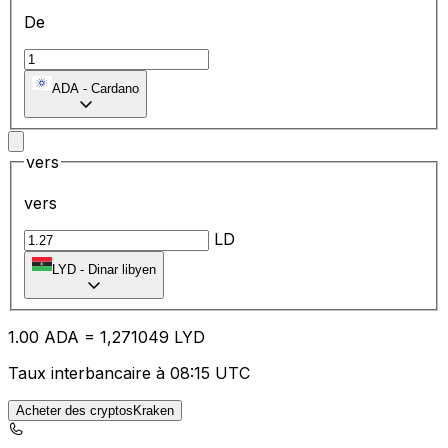
De
ADA
-
Cardano
vers
vers
LD
LYD
-
Dinar libyen
1.00
ADA
=
1,
271049
LYD
Taux interbancaire à 08:15 UTC
Acheter des cryptosKraken