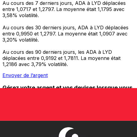
Au cours des 7 derniers jours, ADA à LYD déplacées
entre 1,0717 et 1,2797. La moyenne était 1,1795 avec
3,58% volatilité.
Au cours des 30 derniers jours, ADA à LYD déplacées
entre 0,9950 et 1,2797. La moyenne était 1,0907 avec
3,20% volatilité.
Au cours des 90 derniers jours, les ADA à LYD
déplacées entre 0,9192 et 1,7811. La moyenne était
1,2186 avec 3,79% volatilité.
Envoyer de l’argent
Gérez votre argent et vos devises lorsque vous
êtes en déplacement
L'application Xe réunit toutes les fonctionnalités
nécessaires pour vos transferts d'argent internationaux
et la gestion de vos devises. Convertissez des devises,
programmez des alertes de taux et transférez de
l'argent à l'étranger sans frais cachés. Téléchargez