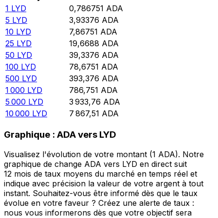
1
LYD
0,786751
ADA
5
LYD
3,93376
ADA
10
LYD
7,86751
ADA
25
LYD
19,6688
ADA
50
LYD
39,3376
ADA
100
LYD
78,6751
ADA
500
LYD
393,376
ADA
1 000
LYD
786,751
ADA
5 000
LYD
3 933,76
ADA
10 000
LYD
7 867,51
ADA
Graphique : ADA vers LYD
Visualisez l'évolution de votre montant (1 ADA). Notre
graphique de change ADA vers LYD en direct suit
12 mois de taux moyens du marché en temps réel et
indique avec précision la valeur de votre argent à tout
instant. Souhaitez-vous être informé dès que le taux
évolue en votre faveur ? Créez une alerte de taux :
nous vous informerons dès que votre objectif sera