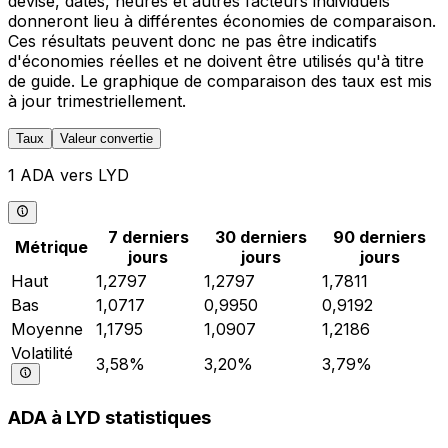
devise, dates, heures et autres facteurs individuels
donneront lieu à différentes économies de comparaison.
Ces résultats peuvent donc ne pas être indicatifs
d'économies réelles et ne doivent être utilisés qu'à titre
de guide. Le graphique de comparaison des taux est mis
à jour trimestriellement.
Taux
Valeur convertie
1 ADA vers LYD
7 derniers
30 derniers
90 derniers
Métrique
jours
jours
jours
Haut
1,2797
1,2797
1,7811
Bas
1,0717
0,9950
0,9192
Moyenne
1,1795
1,0907
1,2186
Volatilité
3,58%
3,20%
3,79%
ADA à LYD statistiques