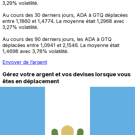
3,29% volatilité.
Au cours des 30 derniers jours, ADA à GTQ déplacées
entre 1,1860 et 1,4774. La moyenne était 1,2968 avec
3,27% volatilité.
Au cours des 90 derniers jours, les ADA à GTQ
déplacées entre 1,0941 et 2,1546. La moyenne était
1,4698 avec 3,78% volatilité.
Envoyer de l’argent
Gérez votre argent et vos devises lorsque vous
êtes en déplacement
L'application Xe réunit toutes les fonctionnalités
nécessaires pour vos transferts d'argent internationaux
et la gestion de vos devises. Convertissez des devises,
programmez des alertes de taux et transférez de
l'argent à l'étranger sans frais cachés. Téléchargez
l'application dès aujourd'hui !