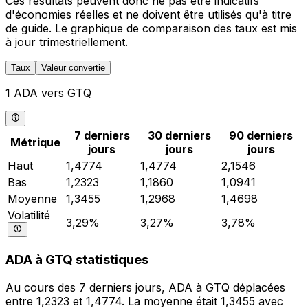
Ces résultats peuvent donc ne pas être indicatifs
d'économies réelles et ne doivent être utilisés qu'à titre
de guide. Le graphique de comparaison des taux est mis
à jour trimestriellement.
Taux
Valeur convertie
1 ADA vers GTQ
7 derniers
30 derniers
90 derniers
Métrique
jours
jours
jours
Haut
1,4774
1,4774
2,1546
Bas
1,2323
1,1860
1,0941
Moyenne
1,3455
1,2968
1,4698
Volatilité
3,29%
3,27%
3,78%
ADA à GTQ statistiques
Au cours des 7 derniers jours, ADA à GTQ déplacées
entre 1,2323 et 1,4774. La moyenne était 1,3455 avec