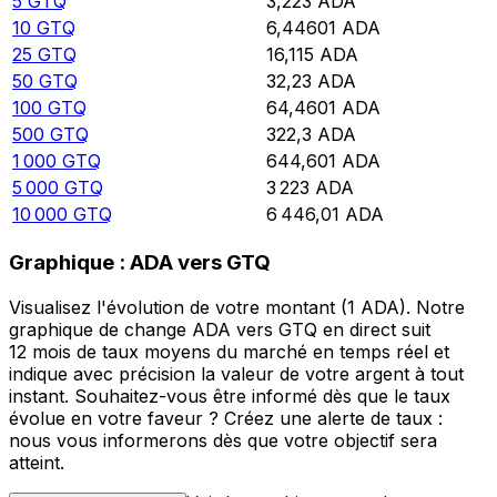
5
GTQ
3,223
ADA
10
GTQ
6,44601
ADA
25
GTQ
16,115
ADA
50
GTQ
32,23
ADA
100
GTQ
64,4601
ADA
500
GTQ
322,3
ADA
1 000
GTQ
644,601
ADA
5 000
GTQ
3 223
ADA
10 000
GTQ
6 446,01
ADA
Graphique : ADA vers GTQ
Visualisez l'évolution de votre montant (1 ADA). Notre
graphique de change ADA vers GTQ en direct suit
12 mois de taux moyens du marché en temps réel et
indique avec précision la valeur de votre argent à tout
instant. Souhaitez-vous être informé dès que le taux
évolue en votre faveur ? Créez une alerte de taux :
nous vous informerons dès que votre objectif sera
atteint.