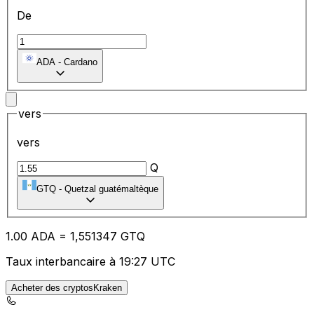
De
ADA
-
Cardano
vers
vers
Q
GTQ
-
Quetzal guatémaltèque
1.00
ADA
=
1,
551347
GTQ
Taux interbancaire à 19:27 UTC
Acheter des cryptosKraken