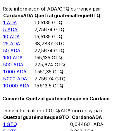
Rate information of ADA/GTQ currency pair
Cardano
ADA
Quetzal guatémaltèque
GTQ
1
ADA
1,55135
GTQ
5
ADA
7,75674
GTQ
10
ADA
15,5135
GTQ
25
ADA
38,7837
GTQ
50
ADA
77,5674
GTQ
100
ADA
155,135
GTQ
500
ADA
775,674
GTQ
1 000
ADA
1 551,35
GTQ
5 000
ADA
7 756,74
GTQ
10 000
ADA
15 513,5
GTQ
Convertir Quetzal guatémaltèque en Cardano
Rate information of GTQ/ADA currency pair
Quetzal guatémaltèque
GTQ
Cardano
ADA
1
GTQ
0,644601
ADA