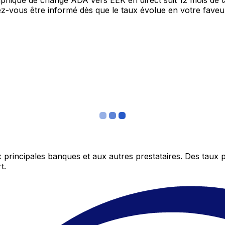
raphique de change ADA vers EEK en direct suit 12 mois de
itez-vous être informé dès que le taux évolue en votre fav
 principales banques et aux autres prestataires. Des taux 
t.