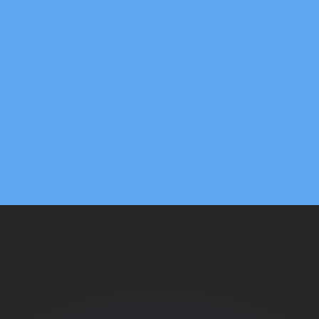
ouvons battre les taux des concurrents.
ertisseur. Le taux est donné à titre d'information seulemen
anger avec Xe ?