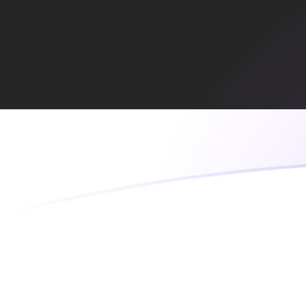
Le taux de change de ADA vers EEK a
Convertir Cardano en Couronne estonienne
Rate information of ADA/EEK currency
pair
Cardano
ADA
Couronne estonienne
EEK
1
ADA
2,72827
EEK
5
ADA
13,6414
EEK
10
ADA
27,2827
EEK
25
ADA
68,2068
EEK
50
ADA
136,414
EEK
100
ADA
272,827
EEK
500
ADA
1 364,14
EEK
1 000
ADA
2 728,27
EEK
5 000
ADA
13 641,4
EEK
10 000
ADA
27 282,7
EEK