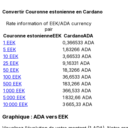
Convertir Couronne estonienne en Cardano
Rate information of EEK/ADA currency
pair
Couronne estonienne
EEK
Cardano
ADA
1
EEK
0,366533
ADA
5
EEK
1,83266
ADA
10
EEK
3,66533
ADA
25
EEK
9,16331
ADA
50
EEK
18,3266
ADA
100
EEK
36,6533
ADA
500
EEK
183,266
ADA
1 000
EEK
366,533
ADA
5 000
EEK
1 832,66
ADA
10 000
EEK
3 665,33
ADA
Graphique : ADA vers EEK