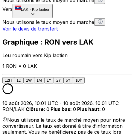
Nous utilisons le taux moyen du marché
Vers
LAK
-
Kip laotien
Nous utilisons le taux moyen du marché
Voir le devis de transfert
Graphique : RON vers LAK
Leu roumain vers Kip laotien
1 RON = 0 LAK
12H
1D
1W
1M
1Y
2Y
5Y
10Y
10 août 2026, 10:01 UTC - 10 août 2026, 10:01 UTC
RON/LAK
Clôture
:
0
Plus bas
:
0
Plus haut
:
0
Nous utilisons le taux de marché moyen pour notre
convertisseur. Le taux est donné à titre d'information
seulement. Vous ne bénéficierez pas de ce taux lors