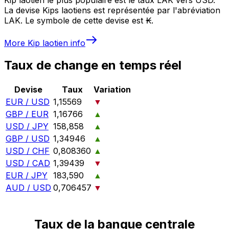
La devise Kips laotiens est représentée par l'abréviation
LAK. Le symbole de cette devise est ₭.
More
Kip laotien
info
Taux de change en temps réel
Devise
Taux
Variation
EUR / USD
1,15569
▼
GBP / EUR
1,16766
▲
USD / JPY
158,858
▲
GBP / USD
1,34946
▲
USD / CHF
0,808360
▲
USD / CAD
1,39439
▼
EUR / JPY
183,590
▲
AUD / USD
0,706457
▼
Taux de la banque centrale