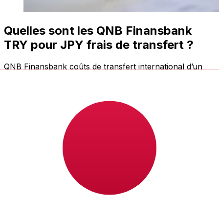
Quelles sont les QNB Finansbank
TRY pour JPY frais de transfert ?
QNB Finansbank coûts de transfert international d’un
TRY à JPY dépendent de facteurs comme le montant du
transfert. En général, les transferts plus importants
comportent des frais plus bas et de meilleurs taux de
change. Consultez le tableau comparatif pour comparer
QNB Finansbank frais avec Xe.
Pourquoi transférer avec Xe plutôt
qu’avec des banques traditionnelles
?
Meilleurs tarifs