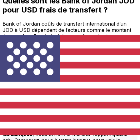
Quelles sont les Bank of Jordan JOD
pour USD frais de transfert ?
Bank of Jordan coûts de transfert international d’un
JOD à USD dépendent de facteurs comme le montant
du transfert. En général, les transferts plus importants
comportent des frais plus bas et de meilleurs taux de
change. Consultez le tableau comparatif pour comparer
Bank of Jordan frais avec Xe.
Pourquoi transférer avec Xe plutôt
qu’avec des banques traditionnelles
?
Meilleurs tarifs
Nous proposons constamment
des taux qui dépassent
les banques
, vous offrant le meilleur rapport qualité-