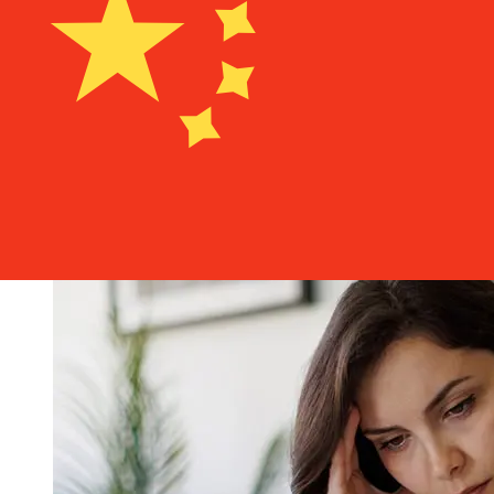
Les délais de livraison pour les transferts internationaux
avec Bank of China Hong Kong de Hong Kong à Chine
varient selon le mode de paiement et le moment de la
transaction. En général, les virements bancaires
internationaux prennent de 1 à 5 jours ouvrables. Des
facteurs tels que les jours fériés bancaires et les
contrôles de sécurité peuvent également influencer la
livraison. Vérifiez les délais de Bank of China (Hong
Kong)pour éviter les retards.