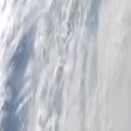
Particuliers
Business
Plateforme
FR
Connexion
Inscription
Aide
Télécharger l'application
Basculer le menu
Home