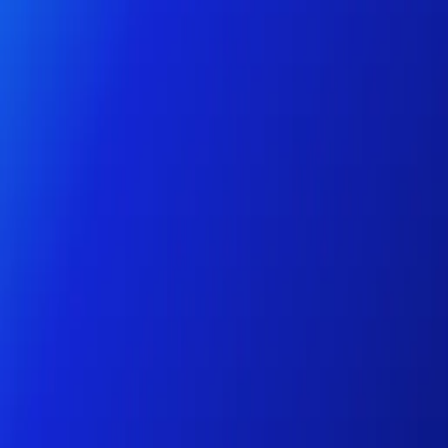
Particuliers
Business
Plateforme
FR
Connexion
Inscription
Aide
Télécharger l'application
Basculer le menu
Home