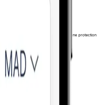
s d’argent sûrs et fiables. Soutenus par une protection
ec une confiance totale.