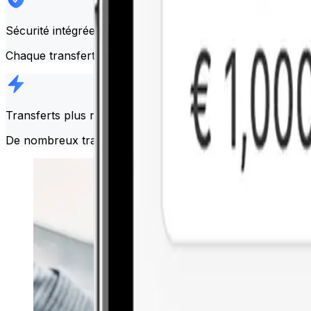
Sécurité intégrée
Chaque transfert est protégé par Face ID, Touch ID et la
Transferts plus rapides
De nombreux transferts sont effectués en quelques minutes,