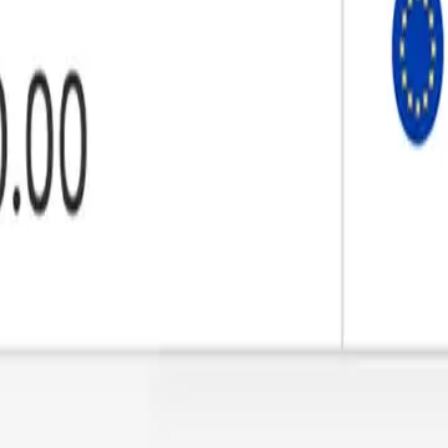
 technologie avancée de chiffrement d’Apple.
 ce qui rend le transfert de votre argent plus rapide et pl