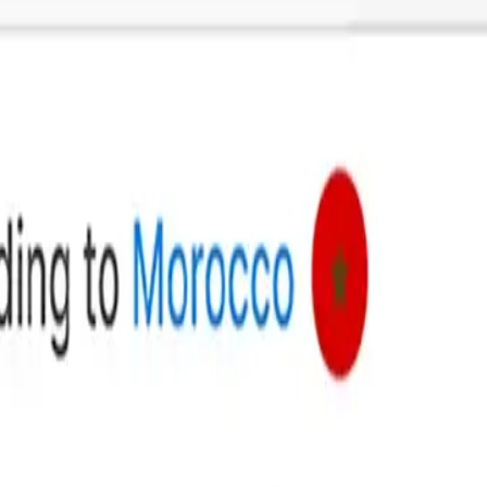
chargez l’application Xe pour utiliser Apple Pay afin d’env
saisie des informations de paiement — il suffit de taper et d
cran Envoyer de l’argent.