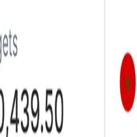
 s’est forgé une réputation de confiance pour des transfert
ntaire, nous aidons nos clients à transférer de l’argent av