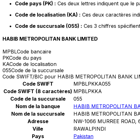
Code pays (PK) :
Ces deux lettres indiquent que le p
Code de localisation (KA) :
Ces deux caractères indi
Code de succursale (055) :
Ces 3 chiffres spécifien
HABIB METROPOLITAN BANK LIMITED
MPBL
Code bancaire
PK
Code du pays
KA
Code de localisation
055
Code de la succursale
Code SWIFT/BIC pour HABIB METROPOLITAN BANK L
Code SWIFT
MPBLPKKA055
Code SWIFT (8 caractères)
MPBLPKKA
Code de la succursale
055
Nom de la banque
HABIB METROPOLITAN BA
Nom de la succursale
HABIB METROPOLITAN BA
Adresse
NW-1066 MURREE ROAD,
Ville
RAWALPINDI
Pays
Pakistan