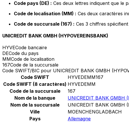
Code pays (DE) :
Ces deux lettres indiquent que le 
Code de localisation (MM) :
Ces deux caractères ind
Code de succursale (167) :
Ces 3 chiffres spécifien
UNICREDIT BANK GMBH (HYPOVEREINSBANK)
HYVE
Code bancaire
DE
Code du pays
MM
Code de localisation
167
Code de la succursale
Code SWIFT/BIC pour UNICREDIT BANK GMBH (HYPO
Code SWIFT
HYVEDEMM167
Code SWIFT (8 caractères)
HYVEDEMM
Code de la succursale
167
Nom de la banque
UNICREDIT BANK GMBH 
Nom de la succursale
UNICREDIT BANK GMBH 
Ville
MOENCHENGLADBACH
Pays
Allemagne